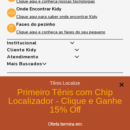
Clique aqui e conheça nossas tecnologias
Onde Encontrar Kidy
Clique aqui para saber onde encontrar Kidy
Fases do pezinho
Clique aqui e conheça as fases do seu pequeno
Institucional
Cliente Kidy
Quem somos
Atendimento
Nossas Tecnologias
Minha Conta
Mais Buscados
Fases Dos Pezinhos
Meus Pedidos
De Segunda A Sexta Das 8h As 17h
Dúvidas Frequentes
Exceto Feriados
Tênis
Trocas e Devoluções
WhatsApp: (18) 99817-5951
Sapatilha
Tênis Localize
Política de Entrega
Telefone: (18) 3643-2596
Papete
Formas de pagamento
Portal de Privacidade
Primeiro Tênis com Chip
E-mail: lojavirtual@kidy.com.br
Bota
Formas de Pagamento
Localizador - Clique e Ganhe
Trabalhe Conosco
Política de Cookies
15% Off
Blog Kidy
Certificados de segurança
Compre Fácil - Portal Cliente B2B
Oferta termina em:
Post Fácil - Criador de Artes Kidy