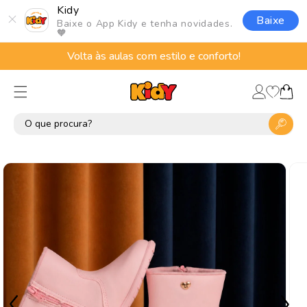
Pular
Kidy
para o
Baixe
Baixe o App Kidy e tenha novidades.
conteúdo
🧡
Volta às aulas com estilo e conforto!
Lista
Fazer
de
Carrinho
login
desejos
Pular para
as
informações
do produto