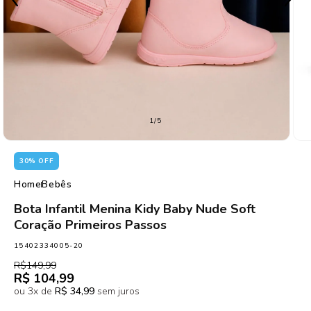
de
1
/
5
30% OFF
Home
Bebês
Bota Infantil Menina Kidy Baby Nude Soft
Coração Primeiros Passos
SKU:
15402334005-20
Preço
Preço
R$149,99
normal
promocional
R$ 104,99
ou 3x de
R$ 34,99
sem juros