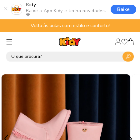
Pular
Kidy
para o
Baixe
Baixe o App Kidy e tenha novidades.
conteúdo
🧡
Volta às aulas com estilo e conforto!
Lista
Fazer
de
Carrinho
login
desejos
Pular para
as
informações
do produto