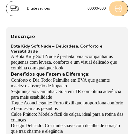
Bota
Bota
Digite seu cep
00000-000
Infantil
Infantil
Menina
Menina
Kidy
Kidy
Baby
Baby
Descrição
Nude
Nude
Bota Kidy Soft Nude – Delicadeza, Conforto e
Soft
Soft
Versatilidade
Coração
Coração
A Bota Kidy Soft Nude é perfeita para acompanhar as
pequenas com leveza, conforto e um visual delicado que
Primeiros
Primeiros
combina com qualquer look.
Passos
Passos
Benefícios que Fazem a Diferença:
Conforto o Dia Todo: Palmilha em EVA que garante
maciez e absorção de impacto
Segurança ao Caminhar: Sola em TR com ótima aderência
para mais estabilidade
Toque Aconchegante: Forro têxtil que proporciona conforto
e bem-estar aos pezinhos
Calce Prático: Modelo fácil de calçar, ideal para a rotina das
crianças
Design Delicado: Cor nude suave com detalhe de coração
que traz charme e elegância