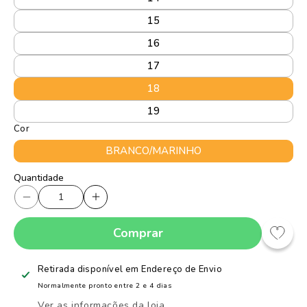
15
16
17
18
19
Cor
BRANCO/MARINHO
Quantidade
Quantidade
Diminuir
Aumentar
a
a
Comprar
quantidade
quantidade
de
de
Tênis
Tênis
Retirada disponível em
Endereço de Envio
Sapatilha
Sapatilha
Normalmente pronto entre 2 e 4 dias
Infantil
Infantil
Ver as informações da loja