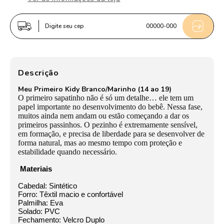
Menino
Menino
Kidy
Kidy
Digite seu cep
00000-000
Casual
Casual
Marinho/Branco
Marinho/Branco
Primeiros
Primeiros
Passos
Passos
Descrição
Meu Primeiro Kidy Branco/Marinho (14 ao 19)
O primeiro sapatinho não é só um detalhe… ele tem um
papel importante no desenvolvimento do bebê. Nessa fase,
muitos ainda nem andam ou estão começando a dar os
primeiros passinhos. O pezinho é extremamente sensível,
em formação, e precisa de liberdade para se desenvolver de
forma natural, mas ao mesmo tempo com proteção e
estabilidade quando necessário.
Materiais
Cabedal: Sintético
Forro: Têxtil macio e confortável
Palmilha: Eva
Solado: PVC
Fechamento: Velcro Duplo