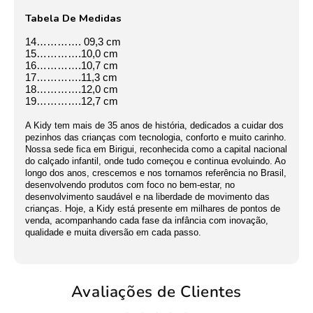
Tabela De Medidas
14…………. 09,3 cm
15………….10,0 cm
16………….10,7 cm
17………….11,3 cm
18………….12,0 cm
19………….12,7 cm
A Kidy tem mais de 35 anos de história, dedicados a cuidar dos
pezinhos das crianças com tecnologia, conforto e muito carinho.
Nossa sede fica em Birigui, reconhecida como a capital nacional
do calçado infantil, onde tudo começou e continua evoluindo. Ao
longo dos anos, crescemos e nos tornamos referência no Brasil,
desenvolvendo produtos com foco no bem-estar, no
desenvolvimento saudável e na liberdade de movimento das
crianças. Hoje, a Kidy está presente em milhares de pontos de
venda, acompanhando cada fase da infância com inovação,
qualidade e muita diversão em cada passo.
Avaliações de Clientes