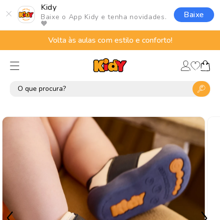
Pular
Kidy
para o
Baixe
Baixe o App Kidy e tenha novidades.
conteúdo
🧡
Volta às aulas com estilo e conforto!
Lista
Fazer
de
Carrinho
login
desejos
Pular para
as
informações
do produto