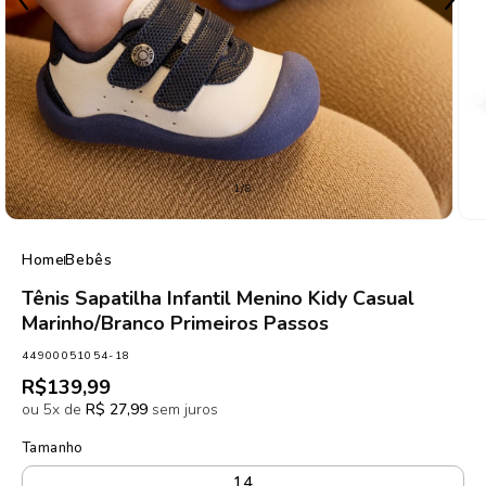
de
1
/
8
Home
Bebês
Tênis Sapatilha Infantil Menino Kidy Casual
Marinho/Branco Primeiros Passos
SKU:
44900051054-18
Preço
R$139,99
normal
ou 5x de
R$ 27,99
sem juros
Tamanho
14