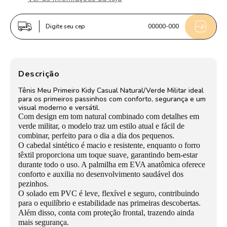
Kidy
Kidy
Casual
Casual
Digite seu cep
00000-000
Bebê
Bebê
Marfim
Marfim
e
e
Verde
Verde
Descrição
Militar
Militar
Tênis Meu Primeiro Kidy Casual Natural/Verde Militar ideal
para os primeiros passinhos com conforto, segurança e um
visual moderno e versátil.
Com design em tom natural combinado com detalhes em
verde militar, o modelo traz um estilo atual e fácil de
combinar, perfeito para o dia a dia dos pequenos.
O cabedal sintético é macio e resistente, enquanto o forro
têxtil proporciona um toque suave, garantindo bem-estar
durante todo o uso. A palmilha em EVA anatômica oferece
conforto e auxilia no desenvolvimento saudável dos
pezinhos.
O solado em PVC é leve, flexível e seguro, contribuindo
para o equilíbrio e estabilidade nas primeiras descobertas.
Além disso, conta com proteção frontal, trazendo ainda
mais segurança.