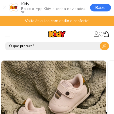
Pular
Kidy
para o
Baixe
Baixe o App Kidy e tenha novidades.
conteúdo
🧡
Volta às aulas com estilo e conforto!
Lista
Fazer
de
Carrinho
login
desejos
Pular para
as
informações
do produto