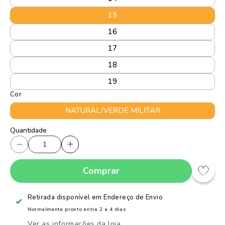
15
16
17
18
19
Cor
NATURAL/VERDE MILITAR
Quantidade
Quantidade
Diminuir
Aumentar
a
a
Comprar
quantidade
quantidade
de
de
Tênis
Tênis
Retirada disponível em
Endereço de Envio
Infantil
Infantil
Normalmente pronto entre 2 e 4 dias
Menino
Menino
Ver as informações da loja