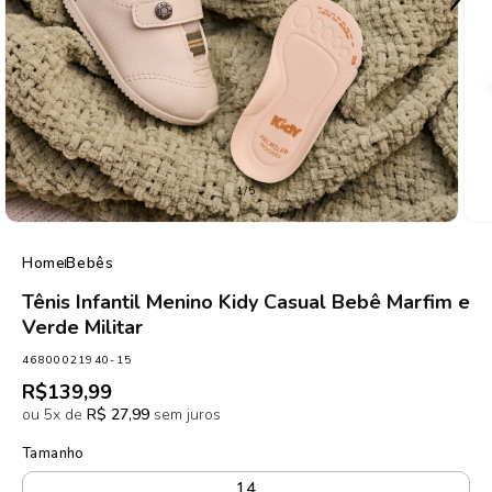
de
1
/
5
Home
Bebês
Tênis Infantil Menino Kidy Casual Bebê Marfim e
Verde Militar
SKU:
46800021940-15
Preço
R$139,99
normal
ou 5x de
R$ 27,99
sem juros
Tamanho
14