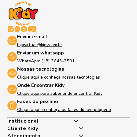
Enviar e-mail
lojavirtual@kidy.com.br
Enviar um whatsapp
WhatsApp: (18) 3643-2501
Nossas tecnologias
Clique aqui e conheça nossas tecnologias
Onde Encontrar Kidy
Clique aqui para saber onde encontrar Kidy
Fases do pezinho
Clique aqui e conheça as fases do seu pequeno
Institucional
Cliente Kidy
Quem somos
Atendimento