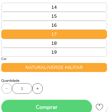
14
15
16
17
18
19
Cor
NATURAL/VERDE MILITAR
Quantidade
Quantidade
Diminuir
Aumentar
a
a
quantidade
quantidade
Comprar
de
de