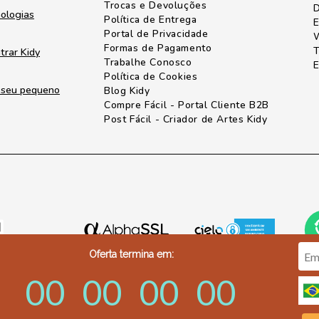
Trocas e Devoluções
D
nologias
Política de Entrega
E
Portal de Privacidade
W
Formas de Pagamento
T
trar Kidy
Trabalhe Conosco
E
Política de Cookies
o seu pequeno
Blog Kidy
Compre Fácil - Portal Cliente B2B
Post Fácil - Criador de Artes Kidy
Oferta termina em:
00
00
00
00
3-2501 - sak@kidy.com.br - CNPJ.: