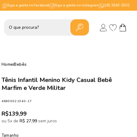
Siga a gente no facebook
Siga a gente no instagram
(18) 3643-2501
Lista
Fazer
de
Carrinho
login
desejos
Home
Bebês
Tênis Infantil Menino Kidy Casual Bebê
Marfim e Verde Militar
SKU:
46800021940-17
Preço
R$139,99
normal
ou 5x de
R$ 27,99
sem juros
Tamanho