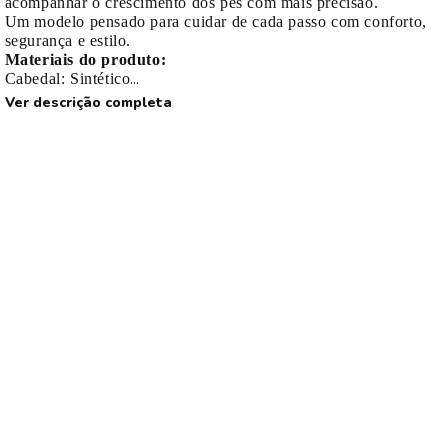
acompanhar o crescimento dos pés com mais precisão.
Um modelo pensado para cuidar de cada passo com conforto,
segurança e estilo.
Materiais do produto:
Cabedal: Sintético
Forro: Têxtil
Ver descrição completa
Palmilha: EVA anatômica (com medidor)
Sola: PVC