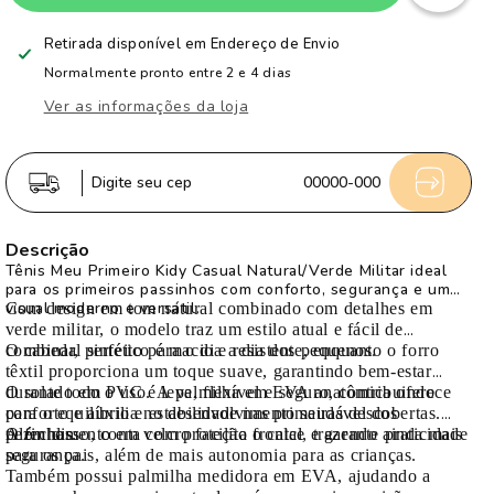
Tênis
Tênis
Infantil
Infantil
Retirada disponível em
Endereço de Envio
Menino
Menino
Normalmente pronto entre 2 e 4 dias
Kidy
Kidy
Ver as informações da loja
Casual
Casual
Bebê
Bebê
Marfim
Marfim
Digite seu cep
00000-000
e
e
Verde
Verde
Descrição
Militar
Militar
Tênis Meu Primeiro Kidy Casual Natural/Verde Militar ideal
para os primeiros passinhos com conforto, segurança e um
visual moderno e versátil.
Com design em tom natural combinado com detalhes em
verde militar, o modelo traz um estilo atual e fácil de
combinar, perfeito para o dia a dia dos pequenos.
O cabedal sintético é macio e resistente, enquanto o forro
têxtil proporciona um toque suave, garantindo bem-estar
durante todo o uso. A palmilha em EVA anatômica oferece
O solado em PVC é leve, flexível e seguro, contribuindo
conforto e auxilia no desenvolvimento saudável dos
para o equilíbrio e estabilidade nas primeiras descobertas.
pezinhos.
Além disso, conta com proteção frontal, trazendo ainda mais
O fechamento em velcro facilita o calce e garante praticidade
segurança.
para os pais, além de mais autonomia para as crianças.
Também possui palmilha medidora em EVA, ajudando a