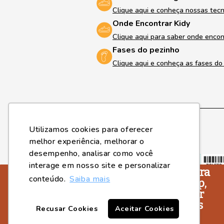
Clique aqui e conheça nossas tec
Onde Encontrar Kidy
Clique aqui para saber onde encon
Fases do pezinho
Clique aqui e conheça as fases d
Utilizamos cookies para oferecer
melhor experiência, melhorar o
Formas de pagamento
desempenho, analisar como você
interage em nosso site e personalizar
Você sabia que agora
conteúdo.
Saiba mais
a Kidy tem um App,
para você ficar por
dentro de todos os
Recusar Cookies
Aceitar Cookies
lançamentos e
2023, © Kidy Calçados - Fone (18) 3643-2596 / Whatsapp (18) 364