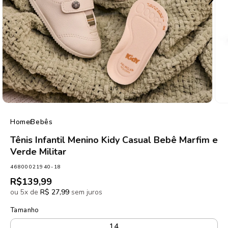
de
1
/
5
Home
Bebês
Tênis Infantil Menino Kidy Casual Bebê Marfim e
Verde Militar
SKU:
46800021940-18
Preço
R$139,99
normal
ou 5x de
R$ 27,99
sem juros
Tamanho
14