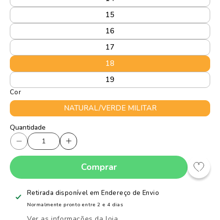
15
16
17
18
19
Cor
NATURAL/VERDE MILITAR
Quantidade
Quantidade
Diminuir
Aumentar
a
a
Comprar
quantidade
quantidade
de
de
Tênis
Tênis
Retirada disponível em
Endereço de Envio
Infantil
Infantil
Normalmente pronto entre 2 e 4 dias
Menino
Menino
Ver as informações da loja