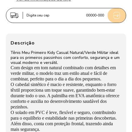
Kidy
Kidy
Casual
Casual
Digite seu cep
00000-000
Bebê
Bebê
Marfim
Marfim
e
e
Verde
Verde
Descrição
Militar
Militar
Tênis Meu Primeiro Kidy Casual Natural/Verde Militar ideal
para os primeiros passinhos com conforto, segurança e um
visual moderno e versátil.
Com design em tom natural combinado com detalhes em
verde militar, o modelo traz um estilo atual e fácil de
combinar, perfeito para o dia a dia dos pequenos.
O cabedal sintético é macio e resistente, enquanto o forro
têxtil proporciona um toque suave, garantindo bem-estar
durante todo o uso. A palmilha em EVA anatômica oferece
conforto e auxilia no desenvolvimento saudável dos
pezinhos.
O solado em PVC é leve, flexível e seguro, contribuindo
para o equilíbrio e estabilidade nas primeiras descobertas.
Além disso, conta com proteção frontal, trazendo ainda
mais segurança.