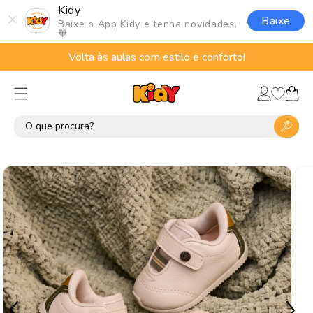
Pular
Kidy
para o
Baixe
Baixe o App Kidy e tenha novidades.
conteúdo
🧡
Volta às aulas com estilo e conforto!
Lista
Fazer
de
Carrinho
login
desejos
Pular para
as
informações
do produto