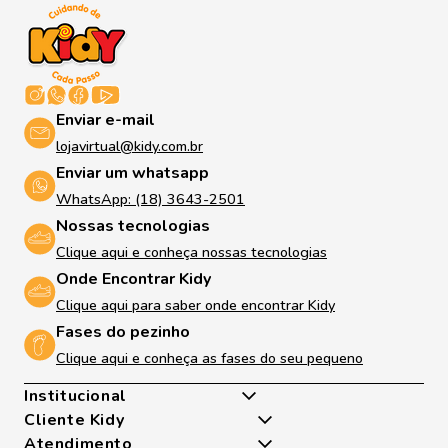
Enviar e-mail
lojavirtual@kidy.com.br
Enviar um whatsapp
WhatsApp: (18) 3643-2501
Nossas tecnologias
Clique aqui e conheça nossas tecnologias
Onde Encontrar Kidy
Clique aqui para saber onde encontrar Kidy
Fases do pezinho
Clique aqui e conheça as fases do seu pequeno
Institucional
Cliente Kidy
Quem somos
Atendimento