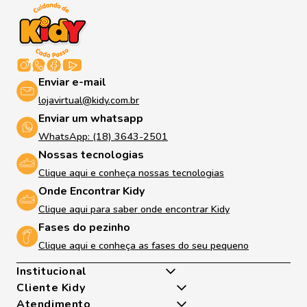
Enviar e-mail
lojavirtual@kidy.com.br
Enviar um whatsapp
WhatsApp: (18) 3643-2501
Nossas tecnologias
Clique aqui e conheça nossas tecnologias
Onde Encontrar Kidy
Clique aqui para saber onde encontrar Kidy
Fases do pezinho
Clique aqui e conheça as fases do seu pequeno
Institucional
Cliente Kidy
Quem somos
Atendimento