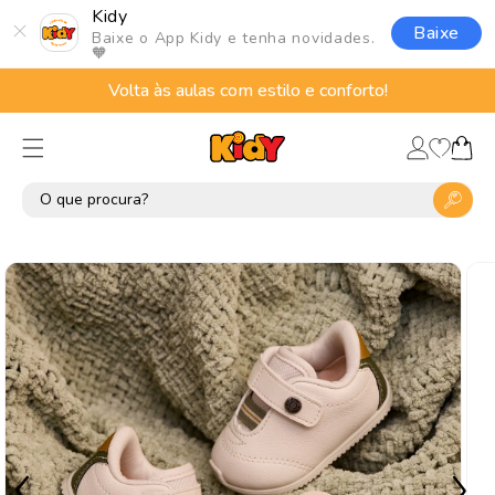
Pular
Kidy
para o
Baixe
Baixe o App Kidy e tenha novidades.
conteúdo
🧡
Volta às aulas com estilo e conforto!
Lista
Fazer
de
Carrinho
login
desejos
Pular para
as
informações
do produto