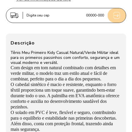
Kidy
Kidy
Casual
Casual
Digite seu cep
00000-000
Bebê
Bebê
Marfim
Marfim
e
e
Verde
Verde
Descrição
Militar
Militar
Tênis Meu Primeiro Kidy Casual Natural/Verde Militar ideal
para os primeiros passinhos com conforto, segurança e um
visual moderno e versátil.
Com design em tom natural combinado com detalhes em
verde militar, o modelo traz um estilo atual e fácil de
combinar, perfeito para o dia a dia dos pequenos.
O cabedal sintético é macio e resistente, enquanto o forro
têxtil proporciona um toque suave, garantindo bem-estar
durante todo o uso. A palmilha em EVA anatômica oferece
conforto e auxilia no desenvolvimento saudável dos
pezinhos.
O solado em PVC é leve, flexível e seguro, contribuindo
para o equilíbrio e estabilidade nas primeiras descobertas.
Além disso, conta com proteção frontal, trazendo ainda
mais segurança.