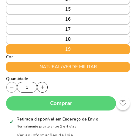
15
16
17
18
19
Cor
NATURAL/VERDE MILITAR
Quantidade
Quantidade
Diminuir
Aumentar
a
a
Comprar
quantidade
quantidade
de
de
Tênis
Tênis
Retirada disponível em
Endereço de Envio
Infantil
Infantil
Normalmente pronto entre 2 e 4 dias
Menino
Menino
Ver as informações da loja