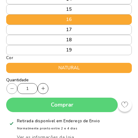
15
16
17
18
19
Cor
NATURAL
Quantidade
Quantidade
Diminuir
Aumentar
a
a
Comprar
quantidade
quantidade
de
de
Tênis
Tênis
Retirada disponível em
Endereço de Envio
Sapatilha
Sapatilha
Normalmente pronto entre 2 e 4 dias
Infantil
Infantil
Ver as informações da loja