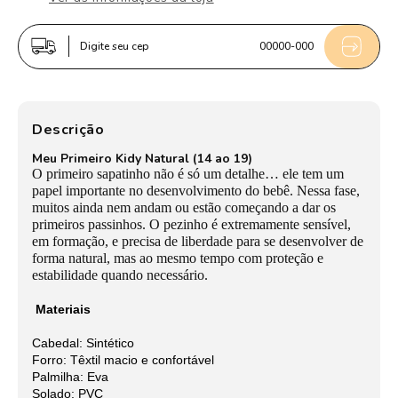
Menino
Menino
Kidy
Kidy
Digite seu cep
00000-000
Casual
Casual
Natural
Natural
Primeiros
Primeiros
Passos
Passos
Descrição
Meu Primeiro Kidy Natural (14 ao 19)
O primeiro sapatinho não é só um detalhe… ele tem um
papel importante no desenvolvimento do bebê. Nessa fase,
muitos ainda nem andam ou estão começando a dar os
primeiros passinhos. O pezinho é extremamente sensível,
em formação, e precisa de liberdade para se desenvolver de
forma natural, mas ao mesmo tempo com proteção e
estabilidade quando necessário.
Materiais
Cabedal: Sintético
Forro: Têxtil macio e confortável
Palmilha: Eva
Solado: PVC