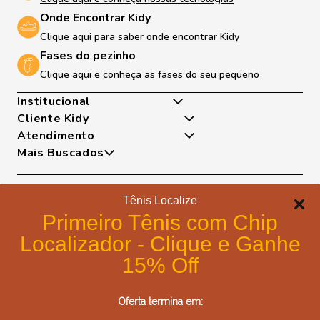
Onde Encontrar Kidy
Clique aqui para saber onde encontrar Kidy
Fases do pezinho
Clique aqui e conheça as fases do seu pequeno
Institucional
Cliente Kidy
Quem somos
Atendimento
Nossas Tecnologias
Minha Conta
Mais Buscados
Fases Dos Pezinhos
Meus Pedidos
De Segunda A Sexta Das 8h As 17h
Dúvidas Frequentes
Exceto Feriados
Tênis
Trocas e Devoluções
WhatsApp: (18) 99817-5951
Sapatilha
Tênis Localize
Política de Entrega
Telefone: (18) 3643-2596
Papete
Formas de pagamento
Portal de Privacidade
Primeiro Tênis com Chip
E-mail: lojavirtual@kidy.com.br
Bota
Formas de Pagamento
Localizador - Clique e Ganhe
Trabalhe Conosco
Política de Cookies
15% Off
Blog Kidy
Certificados de segurança
Compre Fácil - Portal Cliente B2B
Oferta termina em:
Post Fácil - Criador de Artes Kidy