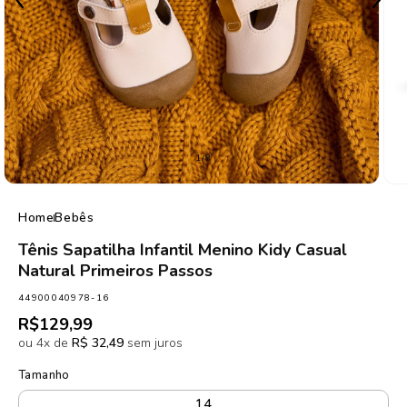
de
1
/
8
Home
Bebês
Tênis Sapatilha Infantil Menino Kidy Casual
Natural Primeiros Passos
SKU:
44900040978-16
Preço
R$129,99
normal
ou 4x de
R$ 32,49
sem juros
Tamanho
14