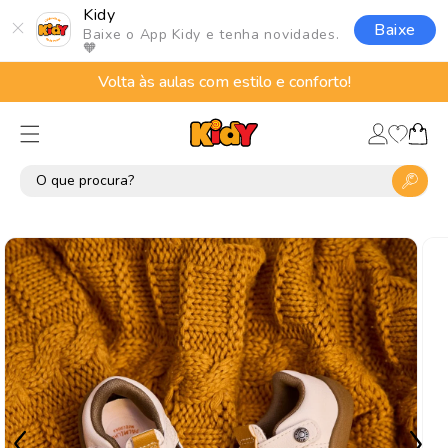
Pular
Kidy
para o
Baixe
Baixe o App Kidy e tenha novidades.
conteúdo
🧡
Volta às aulas com estilo e conforto!
Lista
Fazer
de
Carrinho
login
desejos
Pular para
as
informações
do produto