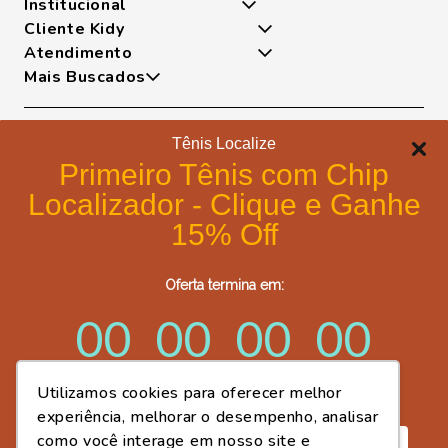
Institucional
Cliente Kidy
Quem somos
Atendimento
Nossas Tecnologias
Minha Conta
Mais Buscados
Fases Dos Pezinhos
Meus Pedidos
De Segunda A Sexta Das 8h As 17h
Dúvidas Frequentes
Exceto Feriados
Tênis
Trocas e Devoluções
WhatsApp: (18) 99817-5951
Sapatilha
Tênis Localize
Política de Entrega
Telefone: (18) 3643-2596
Papete
Formas de pagamento
Portal de Privacidade
Primeiro Tênis com Chip
E-mail: lojavirtual@kidy.com.br
Bota
Formas de Pagamento
Localizador - Clique e Ganhe
Trabalhe Conosco
Política de Cookies
15% Off
Blog Kidy
Certificados de segurança
Compre Fácil - Portal Cliente B2B
Oferta termina em:
Post Fácil - Criador de Artes Kidy
00
00
00
00
Utilizamos cookies para oferecer melhor
dias
horas
minutos
segundos
experiência, melhorar o desempenho, analisar
como você interage em nosso site e