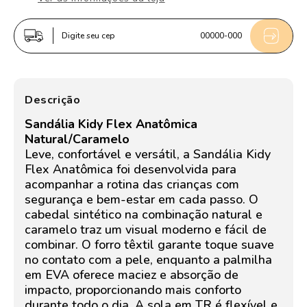
ANATOMICA
ANATOMICA
NATURAL/CARAMELO
NATURAL/CARAMELO
Digite seu cep
00000-000
Descrição
Sandália Kidy Flex Anatômica
Natural/Caramelo
Leve, confortável e versátil, a Sandália Kidy
Flex Anatômica foi desenvolvida para
acompanhar a rotina das crianças com
segurança e bem-estar em cada passo. O
cabedal sintético na combinação natural e
caramelo traz um visual moderno e fácil de
combinar. O forro têxtil garante toque suave
no contato com a pele, enquanto a palmilha
em EVA oferece maciez e absorção de
impacto, proporcionando mais conforto
durante todo o dia. A sola em TR é flexível e