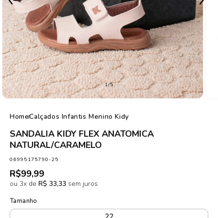
de
1
/
5
Home
Calçados Infantis Menino Kidy
SANDALIA KIDY FLEX ANATOMICA
NATURAL/CARAMELO
SKU:
06995175790-25
Preço
R$99,99
normal
ou 3x de
R$ 33,33
sem juros
Tamanho
22