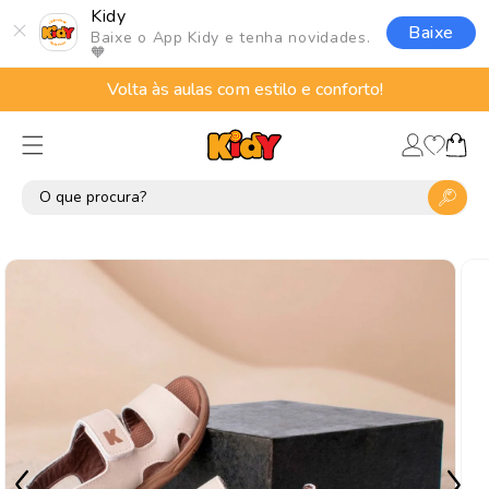
Pular
Kidy
para o
Baixe
Baixe o App Kidy e tenha novidades.
conteúdo
🧡
Volta às aulas com estilo e conforto!
Lista
Fazer
de
Carrinho
login
desejos
Pular para
as
informações
do produto