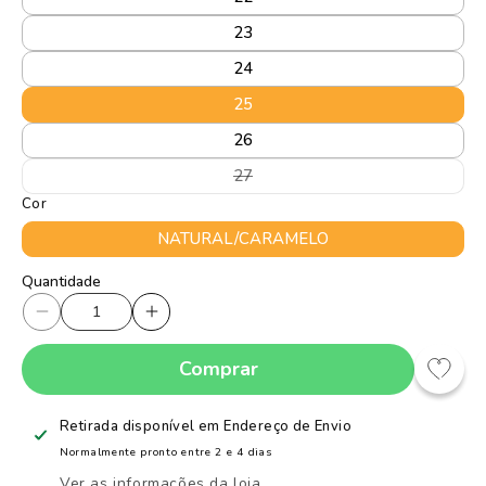
23
24
25
26
Variante
27
esgotada
Cor
ou
indisponível
NATURAL/CARAMELO
Quantidade
Quantidade
Diminuir
Aumentar
a
a
Comprar
quantidade
quantidade
de
de
SANDALIA
SANDALIA
Retirada disponível em
Endereço de Envio
KIDY
KIDY
Normalmente pronto entre 2 e 4 dias
FLEX
FLEX
Ver as informações da loja