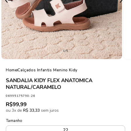
de
1
/
5
Home
Calçados Infantis Menino Kidy
SANDALIA KIDY FLEX ANATOMICA
NATURAL/CARAMELO
SKU:
06995175790-26
Preço
R$99,99
normal
ou 3x de
R$ 33,33
sem juros
Tamanho
22