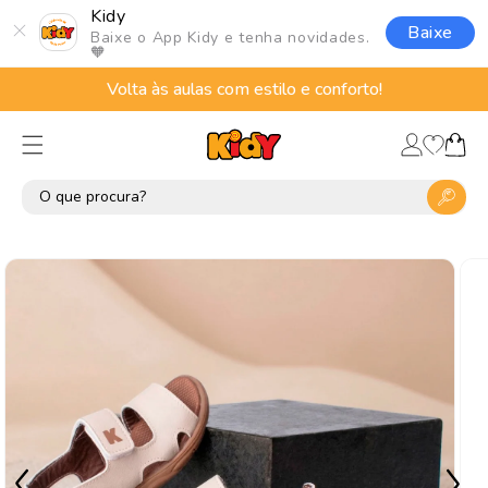
Pular
Kidy
para o
Baixe
Baixe o App Kidy e tenha novidades.
conteúdo
🧡
Volta às aulas com estilo e conforto!
Lista
Fazer
de
Carrinho
login
desejos
Pular para
as
informações
do produto