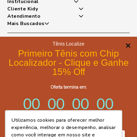
Institucional
Cliente Kidy
Quem somos
Atendimento
Nossas Tecnologias
Minha Conta
Mais Buscados
Fases Dos Pezinhos
Meus Pedidos
De Segunda A Sexta Das 8h As 17h
Dúvidas Frequentes
Exceto Feriados
Tênis
Trocas e Devoluções
WhatsApp: (18) 99817-5951
Sapatilha
Tênis Localize
Política de Entrega
Telefone: (18) 3643-2596
Papete
Formas de pagamento
Portal de Privacidade
Primeiro Tênis com Chip
E-mail: lojavirtual@kidy.com.br
Bota
Formas de Pagamento
Localizador - Clique e Ganhe
Trabalhe Conosco
Política de Cookies
15% Off
Blog Kidy
Certificados de segurança
Compre Fácil - Portal Cliente B2B
Oferta termina em:
Post Fácil - Criador de Artes Kidy
00
00
00
00
Utilizamos cookies para oferecer melhor
dias
horas
minutos
segundos
experiência, melhorar o desempenho, analisar
como você interage em nosso site e