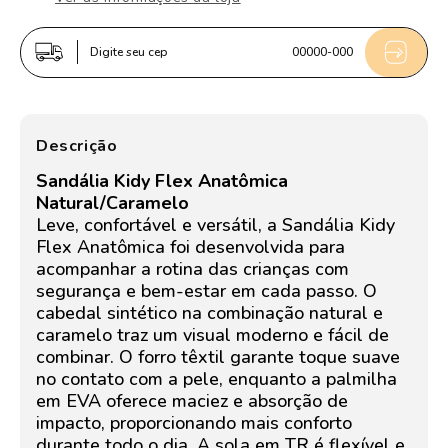
ANATOMICA
ANATOMICA
NATURAL/CARAMELO
NATURAL/CARAMELO
Digite seu cep
00000-000
Descrição
Sandália Kidy Flex Anatômica
Natural/Caramelo
Leve, confortável e versátil, a Sandália Kidy
Flex Anatômica foi desenvolvida para
acompanhar a rotina das crianças com
segurança e bem-estar em cada passo. O
cabedal sintético na combinação natural e
caramelo traz um visual moderno e fácil de
combinar. O forro têxtil garante toque suave
no contato com a pele, enquanto a palmilha
em EVA oferece maciez e absorção de
impacto, proporcionando mais conforto
durante todo o dia. A sola em TR é flexível e