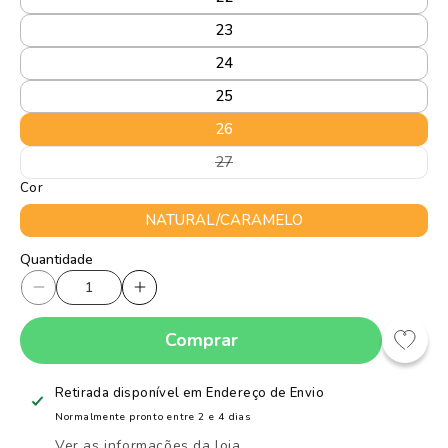
23
24
25
26
Variante
27
esgotada
Cor
ou
indisponível
NATURAL/CARAMELO
Quantidade
Quantidade
Diminuir
Aumentar
a
a
Comprar
quantidade
quantidade
de
de
SANDALIA
SANDALIA
Retirada disponível em
Endereço de Envio
KIDY
KIDY
Normalmente pronto entre 2 e 4 dias
FLEX
FLEX
Ver as informações da loja