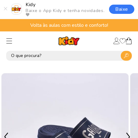
Pular
Kidy
para o
Baixe
Baixe o App Kidy e tenha novidades.
conteúdo
🧡
Volta às aulas com estilo e conforto!
Lista
Fazer
de
Carrinho
login
desejos
Pular para
as
informações
do produto