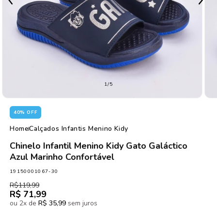
de
1
/
5
40% OFF
Home
Calçados Infantis Menino Kidy
Chinelo Infantil Menino Kidy Gato Galáctico
Azul Marinho Confortável
SKU:
19150001067-30
Preço
Preço
R$119,99
normal
promocional
R$ 71,99
ou 2x de
R$ 35,99
sem juros