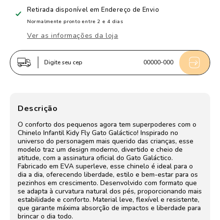
Chinelo
Chinelo
Retirada disponível em
Endereço de Envio
Infantil
Infantil
Normalmente pronto entre 2 e 4 dias
Menino
Menino
Ver as informações da loja
Kidy
Kidy
Gato
Gato
Digite seu cep
00000-000
Galáctico
Galáctico
Azul
Azul
Marinho
Marinho
Confortável
Confortável
Descrição
O conforto dos pequenos agora tem superpoderes com o
Chinelo Infantil Kidy Fly Gato Galáctico! Inspirado no
universo do personagem mais querido das crianças, esse
modelo traz um design moderno, divertido e cheio de
atitude, com a assinatura oficial do Gato Galáctico.
Fabricado em EVA superleve, esse chinelo é ideal para o
dia a dia, oferecendo liberdade, estilo e bem-estar para os
pezinhos em crescimento. Desenvolvido com formato que
se adapta à curvatura natural dos pés, proporcionando mais
estabilidade e conforto. Material leve, flexível e resistente,
que garante máxima absorção de impactos e liberdade para
brincar o dia todo.