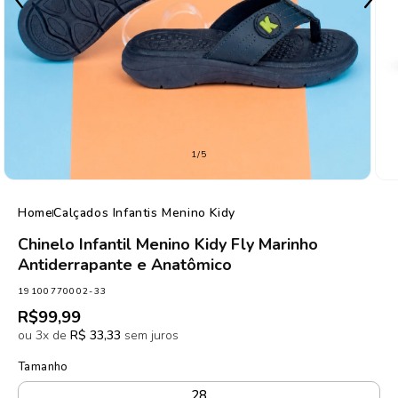
de
1
/
5
Home
Calçados Infantis Menino Kidy
Chinelo Infantil Menino Kidy Fly Marinho
Antiderrapante e Anatômico
SKU:
19100770002-33
Preço
R$99,99
normal
ou 3x de
R$ 33,33
sem juros
Tamanho
28