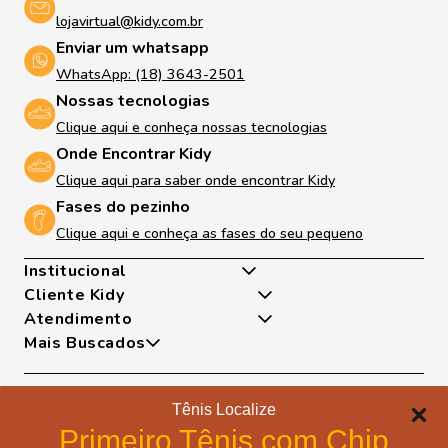
lojavirtual@kidy.com.br
Enviar um whatsapp
WhatsApp: (18) 3643-2501
Nossas tecnologias
Clique aqui e conheça nossas tecnologias
Onde Encontrar Kidy
Clique aqui para saber onde encontrar Kidy
Fases do pezinho
Clique aqui e conheça as fases do seu pequeno
Institucional
Cliente Kidy
Quem somos
Atendimento
Nossas Tecnologias
Minha Conta
Mais Buscados
Fases Dos Pezinhos
Meus Pedidos
De Segunda A Sexta Das 8h As 17h
Dúvidas Frequentes
Exceto Feriados
Tênis
Trocas e Devoluções
WhatsApp: (18) 99817-5951
Sapatilha
Tênis Localize
Política de Entrega
Telefone: (18) 3643-2596
Papete
Formas de pagamento
Portal de Privacidade
Primeiro Tênis com Chip
E-mail: lojavirtual@kidy.com.br
Bota