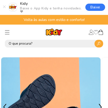
Pular
Kidy
para o
Baixe
Baixe o App Kidy e tenha novidades.
conteúdo
🧡
Volta às aulas com estilo e conforto!
Lista
Fazer
de
Carrinho
login
desejos
Pular para
as
informações
do produto