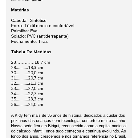
Matérias
Cabedal: Sintético
Forro: Têxtil macio e confortável
Palmilha: Eva
Solado: PVC (antiderrapante)
Fechamento: Tiras
Tabela De Medidas
28………….18,7 cm
29………….19,3 cm
30………….20,0 cm
31………….20,7 cm
32………….21,3 cm
33………….22,0 cm
34………….22,7 cm
35………….23,3 cm
36………….24,0 cm
A Kidy tem mais de 35 anos de história, dedicados a cuidar dos
pezinhos das crianças com tecnologia, conforto e muito carinho.
Nossa sede fica em Birigui, reconhecida como a capital nacional
do calçado infantil, onde tudo começou e continua evoluindo. Ao
longo dos anos, crescemos e nos tornamos referência no Brasil,