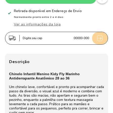
de
de
Chinelo
Chinelo
Retirada disponível em
Endereço de Envio
Infantil
Infantil
Normalmente pronto entre 2 e 4 dias
Menino
Menino
Ver as informações da loja
Kidy
Kidy
Fly
Fly
Digite seu cep
00000-000
Marinho
Marinho
Antiderrapante
Antiderrapante
e
e
Anatômico
Anatômico
Descrição
Chinelo Infantil Menino Kidy Fly Marinho
Antiderrapante Anatômico 28 ao 36
Um chinelo leve, confortável e pronto pra acompanhar cada
passo da diversão, o visual azul é moderno e combina com
tudo. As tiras são macias, não apertam e seguram bem o
pezinho, enquanto a palmilha com textura massageia
levemente a cada passo. Prático para as mamães e
confortável para os pequenos, perfeito pra correr, brincar e
curtir sem parar.