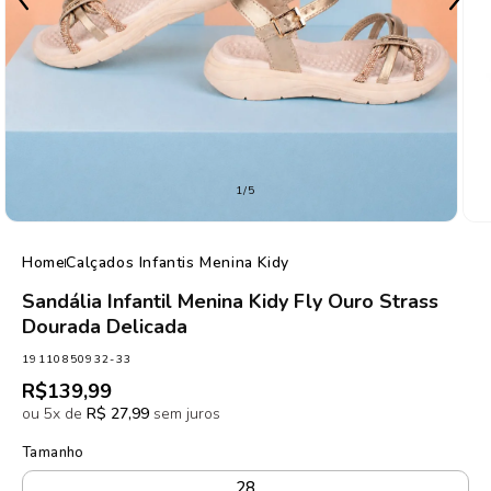
de
1
/
5
Home
Calçados Infantis Menina Kidy
Sandália Infantil Menina Kidy Fly Ouro Strass
Dourada Delicada
SKU:
19110850932-33
Preço
R$139,99
normal
ou 5x de
R$ 27,99
sem juros
Tamanho
28