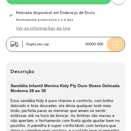
de
de
Sandália
Sandália
Retirada disponível em
Endereço de Envio
Infantil
Infantil
Normalmente pronto entre 2 e 4 dias
Menina
Menina
Ver as informações da loja
Kidy
Kidy
Fly
Fly
Digite seu cep
00000-000
Ouro
Ouro
Strass
Strass
Dourada
Dourada
Delicada
Delicada
Descrição
Sandália Infantil Menina Kidy Fly Ouro Strass Delicada
Moderna 28 ao 36
Essa sandália Kidy é puro charme e conforto, com brilho
delicado e tiras douradas, ela deixa qualquer look mais
lindo, perfeita paras as meninas que amam se sentir
estilosas até na hora de brincar. As tirinhas são macias e
não apertam, o fechamento com fivela ajuda ajustar bem no
pezinho. A palmilha é super confortável, com textura que
deixa o caminhar mais gostoso, e o solado leve acompanha