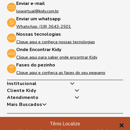
Enviar e-mail
lojavirtual@kidy.com.br
Enviar um whatsapp
WhatsApp: (18) 3643-2501
Nossas tecnologias
Clique aqui e conheça nossas tecnologias
Onde Encontrar Kidy
Clique aqui para saber onde encontrar Kidy
Fases do pezinho
Clique aqui e conheça as fases do seu pequeno
Institucional
Cliente Kidy
Quem somos
Atendimento
Nossas Tecnologias
Minha Conta
Mais Buscados
Fases Dos Pezinhos
Meus Pedidos
De Segunda A Sexta Das 8h As 17h
Dúvidas Frequentes
Exceto Feriados
Tênis
Trocas e Devoluções
WhatsApp: (18) 99817-5951
Sapatilha
Tênis Localize
Política de Entrega
Telefone: (18) 3643-2596
Papete
Formas de pagamento