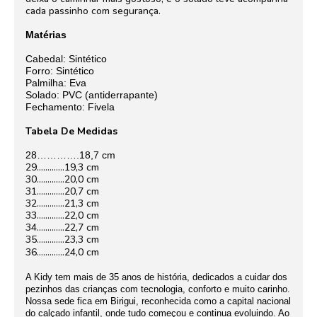
cada passinho com segurança.
Matérias
Cabedal: Sintético
Forro: Sintético
Palmilha: Eva
Solado: PVC (antiderrapante)
Fechamento: Fivela
Tabela De Medidas
28………….18,7 cm
29………….19,3 cm
30………….20,0 cm
31………….20,7 cm
32………….21,3 cm
33………….22,0 cm
34………….22,7 cm
35………….23,3 cm
36………….24,0 cm
A Kidy tem mais de 35 anos de história, dedicados a cuidar dos
pezinhos das crianças com tecnologia, conforto e muito carinho.
Nossa sede fica em Birigui, reconhecida como a capital nacional
do calçado infantil, onde tudo começou e continua evoluindo. Ao