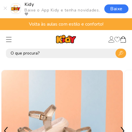
Pular
Kidy
para o
Baixe
Baixe o App Kidy e tenha novidades.
conteúdo
🧡
Volta às aulas com estilo e conforto!
Lista
Fazer
de
Carrinho
login
desejos
Pular para
as
informações
do produto