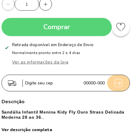
Diminuir
Aumentar
a
a
quantidade
quantidade
Comprar
de
de
Sandália
Sandália
Infantil
Infantil
Retirada disponível em
Endereço de Envio
Menina
Menina
Normalmente pronto entre 2 e 4 dias
Kidy
Kidy
Ver as informações da loja
Fly
Fly
Ouro
Ouro
Strass
Strass
Digite seu cep
00000-000
Dourada
Dourada
Delicada
Delicada
Descrição
Sandália Infantil Menina Kidy Fly Ouro Strass Delicada
Moderna 28 ao 36
Essa sandália Kidy é puro charme e conforto, com brilho
Ver descrição completa
delicado e tiras douradas, ela deixa qualquer look mais lindo,