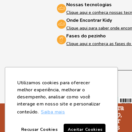
Nossas tecnologias
Clique aqui e conheça nossas tec
Onde Encontrar Kidy
Clique aqui para saber onde encon
Fases do pezinho
Clique aqui e conheça as fases d
Utilizamos cookies para oferecer
melhor experiência, melhorar o
Formas de pagamento
desempenho, analisar como você
interage em nosso site e personalizar
Você sabia que agora
conteúdo.
Saiba mais
a Kidy tem um App,
para você ficar por
dentro de todos os
Recusar Cookies
Aceitar Cookies