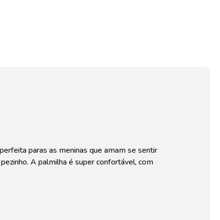
A Kidy tem mais de 35 anos de história, dedicados a cuidar dos
pezinhos das crianças com tecnologia, conforto e muito carinho.
Nossa sede fica em Birigui, reconhecida como a capital nacional
do calçado infantil, onde tudo começou e continua evoluindo. Ao
longo dos anos, crescemos e nos tornamos referência no Brasil,
desenvolvendo produtos com foco no bem-estar, no
desenvolvimento saudável e na liberdade de movimento das
crianças.Hoje, a Kidy está presente em milhares de pontos de
venda, acompanhando cada fase da infância com inovação,
qualidade e muita diversão em cada passo.
o, perfeita paras as meninas que amam se sentir
 pezinho. A palmilha é super confortável, com