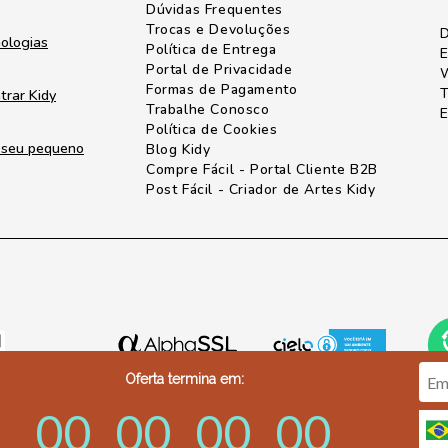
Dúvidas Frequentes
Trocas e Devoluções
D
nologias
Política de Entrega
E
Portal de Privacidade
W
Formas de Pagamento
T
trar Kidy
Trabalhe Conosco
E
Política de Cookies
o seu pequeno
Blog Kidy
Compre Fácil - Portal Cliente B2B
Post Fácil - Criador de Artes Kidy
Oferta termina em:
00
00
00
00