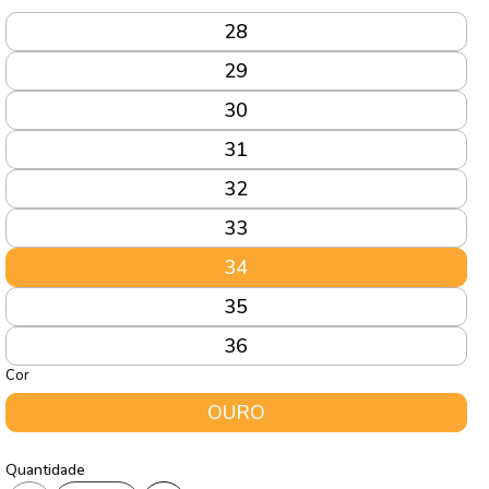
28
29
30
31
32
33
34
35
36
Cor
OURO
Quantidade
Quantidade