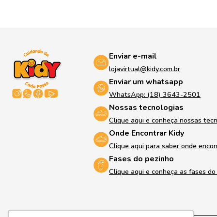
Enviar e-mail
lojavirtual@kidy.com.br
Enviar um whatsapp
WhatsApp: (18) 3643-2501
Nossas tecnologias
Clique aqui e conheça nossas tec
Onde Encontrar Kidy
Clique aqui para saber onde encon
Fases do pezinho
Clique aqui e conheça as fases d