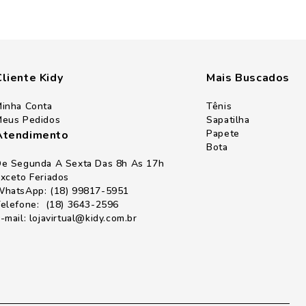
Cliente Kidy
Mais Buscados
inha Conta
Tênis
eus Pedidos
Sapatilha
Papete
Atendimento
Bota
e Segunda A Sexta Das 8h As 17h
xceto Feriados
hatsApp: (18) 99817-5951
elefone: (18) 3643-2596
-mail: lojavirtual@kidy.com.br