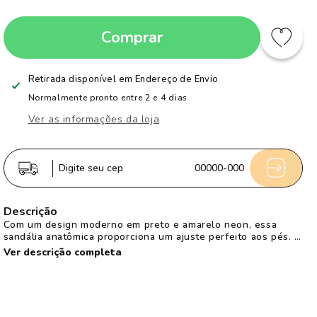
a
a
quantidade
quantidade
Comprar
de
de
Sandália
Sandália
Infantil
Infantil
Retirada disponível em
Endereço de Envio
Kidy
Kidy
Normalmente pronto entre 2 e 4 dias
Toys
Toys
Ver as informações da loja
Com
Com
Brinquedo
Brinquedo
Surpresa
Surpresa
Digite seu cep
00000-000
Preto
Preto
Laranja
Laranja
Descrição
Neon
Neon
Com um design moderno em preto e amarelo neon, essa
sandália anatômica proporciona um ajuste perfeito aos pés. O
fechamento em fita aderente torna o calçar mais prático e
Ver descrição completa
rápido, enquanto a palmilha antibacteriana mantém os pés
frescos e protegidos. E não podemos esquecer da segurança
para os pequenos, com o solado antiderrapante oferecendo
maior estabilidade em todas as superfícies. Para tornar a
experiência ainda mais divertida, cada sandália vai