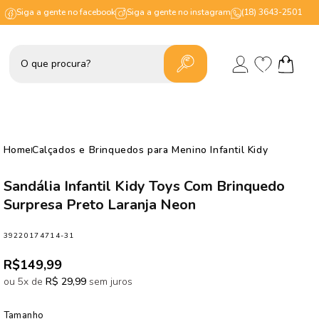
Siga a gente no facebook
Siga a gente no instagram
(18) 3643-2501
Lista
Fazer
de
Carrinho
login
desejos
Home
Calçados e Brinquedos para Menino Infantil Kidy
Sandália Infantil Kidy Toys Com Brinquedo
Surpresa Preto Laranja Neon
SKU:
39220174714-31
Preço
R$149,99
normal
ou 5x de
R$ 29,99
sem juros
Tamanho