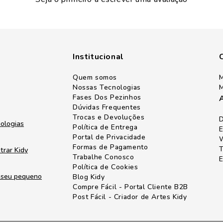
Institucional
Quem somos
M
Nossas Tecnologias
M
Fases Dos Pezinhos
Dúvidas Frequentes
Trocas e Devoluções
D
nologias
Política de Entrega
E
Portal de Privacidade
W
Formas de Pagamento
T
trar Kidy
Trabalhe Conosco
E
Política de Cookies
o seu pequeno
Blog Kidy
Compre Fácil - Portal Cliente B2B
Post Fácil - Criador de Artes Kidy