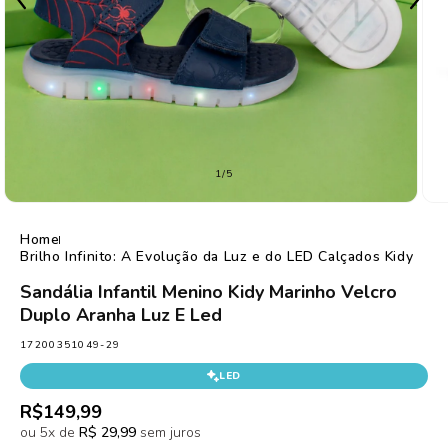
de
1
/
5
Home
Brilho Infinito: A Evolução da Luz e do LED Calçados Kidy
Sandália Infantil Menino Kidy Marinho Velcro
Duplo Aranha Luz E Led
SKU:
17200351049-29
LED
Preço
R$149,99
normal
ou 5x de
R$ 29,99
sem juros