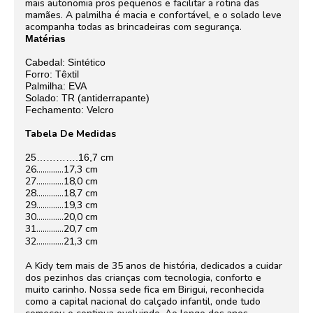
mais autonomia pros pequenos e facilitar a rotina das
mamães. A palmilha é macia e confortável, e o solado leve
acompanha todas as brincadeiras com segurança.
Matérias
Cabedal: Sintético
Forro: Têxtil
Palmilha: EVA
Solado: TR (antiderrapante)
Fechamento: Velcro
Tabela De Medidas
25………….16,7 cm
26………….17,3 cm
27………….18,0 cm
28………….18,7 cm
29………….19,3 cm
30………….20,0 cm
31………….20,7 cm
32………….21,3 cm
A Kidy tem mais de 35 anos de história, dedicados a cuidar
dos pezinhos das crianças com tecnologia, conforto e
muito carinho. Nossa sede fica em Birigui, reconhecida
como a capital nacional do calçado infantil, onde tudo