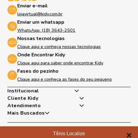
Enviar e-mail
lojavirtual@kidy.com.br
Enviar um whatsapp
WhatsApp: (18) 3643-2501
Nossas tecnologias
Clique aqui e conheça nossas tecnologias
Onde Encontrar Kidy
Clique aqui para saber onde encontrar Kidy
Fases do pezinho
Clique aqui e conheça as fases do seu pequeno
Institucional
Cliente Kidy
Quem somos
Atendimento
Nossas Tecnologias
Minha Conta
Mais Buscados
Fases Dos Pezinhos
Meus Pedidos
De Segunda A Sexta Das 8h As 17h
Dúvidas Frequentes
Exceto Feriados
Tênis
Trocas e Devoluções
WhatsApp: (18) 99817-5951
Sapatilha
Tênis Localize
Política de Entrega
Telefone: (18) 3643-2596