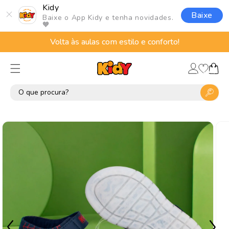
Pular
Kidy
para o
Baixe
Baixe o App Kidy e tenha novidades.
conteúdo
🧡
Volta às aulas com estilo e conforto!
Lista
Fazer
de
Carrinho
login
desejos
Pular para
as
informações
do produto