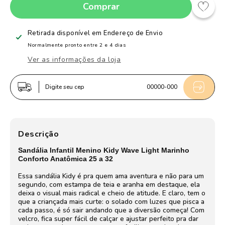
Comprar
quantidade
quantidade
de
de
Sandália
Sandália
Retirada disponível em
Endereço de Envio
Infantil
Infantil
Normalmente pronto entre 2 e 4 dias
Menino
Menino
Ver as informações da loja
Kidy
Kidy
Marinho
Marinho
Digite seu cep
00000-000
Velcro
Velcro
Duplo
Duplo
Aranha
Aranha
Luz
Luz
Descrição
E
E
Sandália Infantil Menino Kidy Wave Light Marinho
Led
Led
Conforto Anatômica 25 a 32
Essa sandália Kidy é pra quem ama aventura e não para um
segundo, com estampa de teia e aranha em destaque, ela
deixa o visual mais radical e cheio de atitude. E claro, tem o
que a criançada mais curte: o solado com luzes que pisca a
cada passo, é só sair andando que a diversão começa! Com
velcro, fica super fácil de calçar e ajustar perfeito pra dar