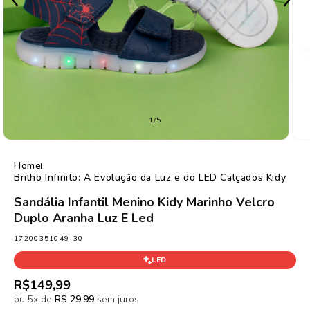
de
1
/
5
Home
Brilho Infinito: A Evolução da Luz e do LED Calçados Kidy
Sandália Infantil Menino Kidy Marinho Velcro
Duplo Aranha Luz E Led
SKU:
17200351049-30
LED
Preço
R$149,99
normal
ou 5x de
R$ 29,99
sem juros