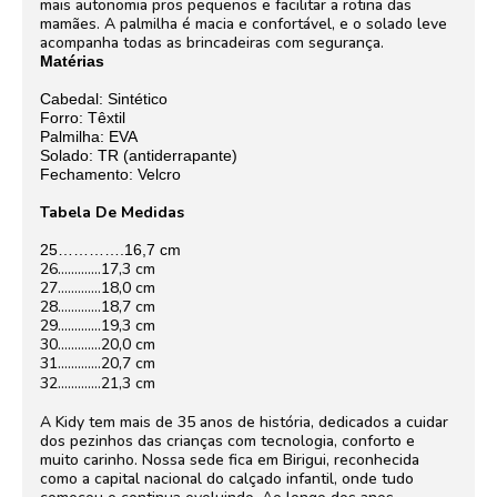
mais autonomia pros pequenos e facilitar a rotina das
mamães. A palmilha é macia e confortável, e o solado leve
acompanha todas as brincadeiras com segurança.
Matérias
Cabedal: Sintético
Forro: Têxtil
Palmilha: EVA
Solado: TR (antiderrapante)
Fechamento: Velcro
Tabela De Medidas
25………….16,7 cm
26………….17,3 cm
27………….18,0 cm
28………….18,7 cm
29………….19,3 cm
30………….20,0 cm
31………….20,7 cm
32………….21,3 cm
A Kidy tem mais de 35 anos de história, dedicados a cuidar
dos pezinhos das crianças com tecnologia, conforto e
muito carinho. Nossa sede fica em Birigui, reconhecida
como a capital nacional do calçado infantil, onde tudo