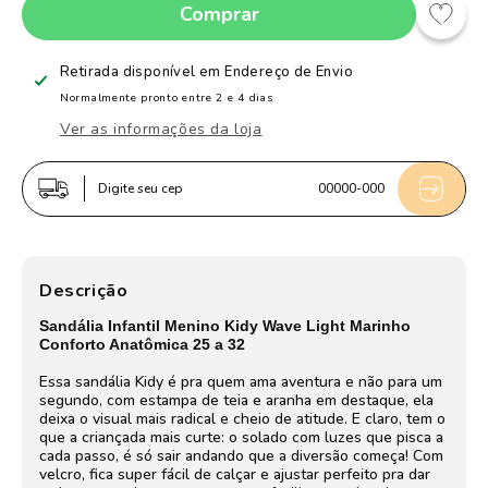
Comprar
quantidade
quantidade
de
de
Sandália
Sandália
Retirada disponível em
Endereço de Envio
Infantil
Infantil
Normalmente pronto entre 2 e 4 dias
Menino
Menino
Ver as informações da loja
Kidy
Kidy
Marinho
Marinho
Digite seu cep
00000-000
Velcro
Velcro
Duplo
Duplo
Aranha
Aranha
Luz
Luz
Descrição
E
E
Sandália Infantil Menino Kidy Wave Light Marinho
Led
Led
Conforto Anatômica 25 a 32
Essa sandália Kidy é pra quem ama aventura e não para um
segundo, com estampa de teia e aranha em destaque, ela
deixa o visual mais radical e cheio de atitude. E claro, tem o
que a criançada mais curte: o solado com luzes que pisca a
cada passo, é só sair andando que a diversão começa! Com
velcro, fica super fácil de calçar e ajustar perfeito pra dar