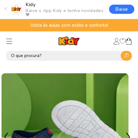
Pular
Kidy
para o
Baixe
Baixe o App Kidy e tenha novidades.
conteúdo
🧡
Volta às aulas com estilo e conforto!
Lista
Fazer
de
Carrinho
login
desejos
Pular para
as
informações
do produto