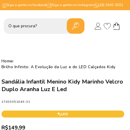
Siga a gente no facebook
Siga a gente no instagram
(18) 3643-2501
Lista
Fazer
de
Carrinho
login
desejos
Home
Brilho Infinito: A Evolução da Luz e do LED Calçados Kidy
Sandália Infantil Menino Kidy Marinho Velcro
Duplo Aranha Luz E Led
SKU:
17200351049-31
LED
Preço
R$149,99