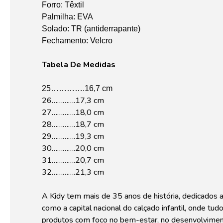
Forro: Têxtil
Palmilha: EVA
Solado: TR (antiderrapante)
Fechamento: Velcro
Tabela De Medidas
25………….16,7 cm
26………….17,3 cm
27………….18,0 cm
28………….18,7 cm
29………….19,3 cm
30………….20,0 cm
31………….20,7 cm
32………….21,3 cm
A Kidy tem mais de 35 anos de história, dedicados a 
como a capital nacional do calçado infantil, onde t
produtos com foco no bem-estar, no desenvolviment