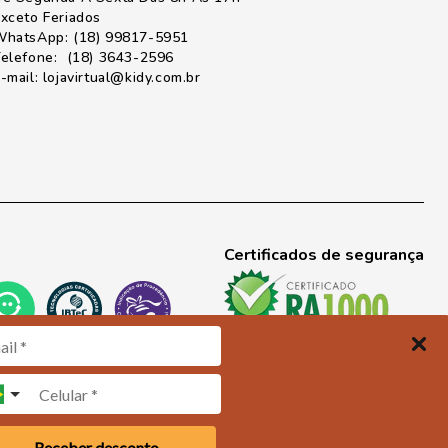
xceto Feriados
hatsApp: (18) 99817-5951
elefone: (18) 3643-2596
-mail: lojavirtual@kidy.com.br
Certificados de segurança
FEITO COM 💜 PELA
Receber desconto