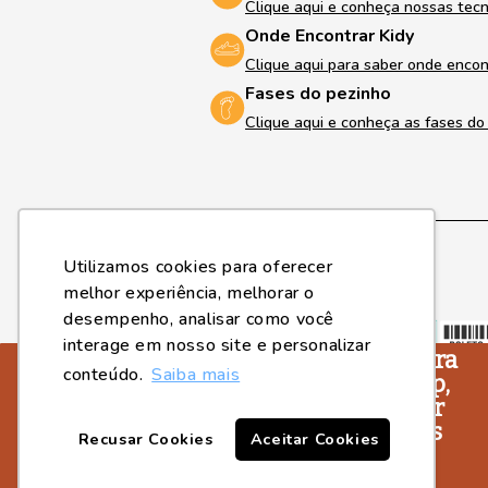
Clique aqui e conheça nossas tec
Onde Encontrar Kidy
Clique aqui para saber onde encon
Fases do pezinho
Clique aqui e conheça as fases d
Utilizamos cookies para oferecer
melhor experiência, melhorar o
Formas de pagamento
desempenho, analisar como você
interage em nosso site e personalizar
Você sabia que agora
conteúdo.
Saiba mais
a Kidy tem um App,
para você ficar por
dentro de todos os
Recusar Cookies
Aceitar Cookies
lançamentos e
2023, © Kidy Calçados - Fone (18) 3643-2596 / Whatsapp (18) 364
novidades.