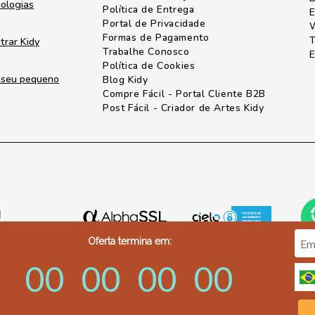
nologias
Política de Entrega
E
Portal de Privacidade
W
Formas de Pagamento
T
trar Kidy
Trabalhe Conosco
E
Política de Cookies
o seu pequeno
Blog Kidy
Compre Fácil - Portal Cliente B2B
Post Fácil - Criador de Artes Kidy
Oferta termina em:
00
00
00
00
3-2501 - sak@kidy.com.br - CNPJ.: