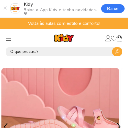
Pular
Kidy
para o
Baixe
Baixe o App Kidy e tenha novidades.
conteúdo
🧡
Volta às aulas com estilo e conforto!
Lista
Fazer
de
Carrinho
login
desejos
Pular para
as
informações
do produto