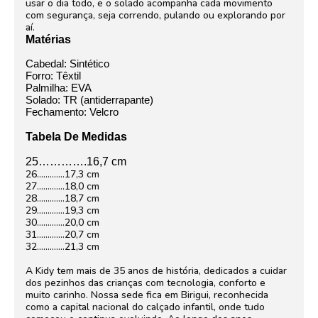
usar o dia todo, e o solado acompanha cada movimento
com segurança, seja correndo, pulando ou explorando por
aí.
Matérias
Cabedal: Sintético
Forro:
Têxtil
Palmilha:
EVA
Solado:
TR
(antiderrapante)
Fechamento:
Velcro
Tabela De Medidas
25………….16,7 cm
26………….17,3 cm
27………….18,0 cm
28………….18,7 cm
29………….19,3 cm
30………….20,0 cm
31………….20,7 cm
32………….21,3 cm
A Kidy tem mais de 35 anos de história, dedicados a cuidar
dos pezinhos das crianças com tecnologia, conforto e
muito carinho. Nossa sede fica em Birigui, reconhecida
como a capital nacional do calçado infantil, onde tudo