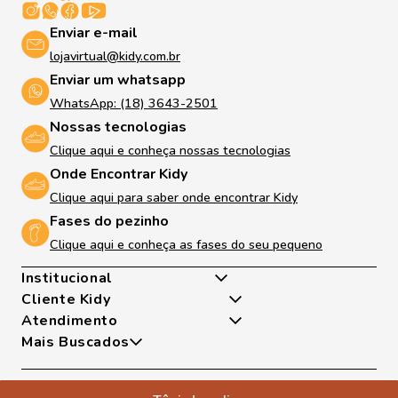
Enviar e-mail
lojavirtual@kidy.com.br
Enviar um whatsapp
WhatsApp: (18) 3643-2501
Nossas tecnologias
Clique aqui e conheça nossas tecnologias
Onde Encontrar Kidy
Clique aqui para saber onde encontrar Kidy
Fases do pezinho
Clique aqui e conheça as fases do seu pequeno
Institucional
Cliente Kidy
Quem somos
Atendimento
Nossas Tecnologias
Minha Conta
Mais Buscados
Fases Dos Pezinhos
Meus Pedidos
De Segunda A Sexta Das 8h As 17h
Dúvidas Frequentes
Exceto Feriados
Tênis
Trocas e Devoluções
WhatsApp: (18) 99817-5951
Sapatilha