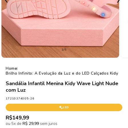
de
1
/
5
Home
Brilho Infinito: A Evolução da Luz e do LED Calçados Kidy
Sandália Infantil Menina Kidy Wave Light Nude
com Luz
SKU:
17210374005-26
LED
Preço
R$149,99
normal
ou 5x de
R$ 29,99
sem juros