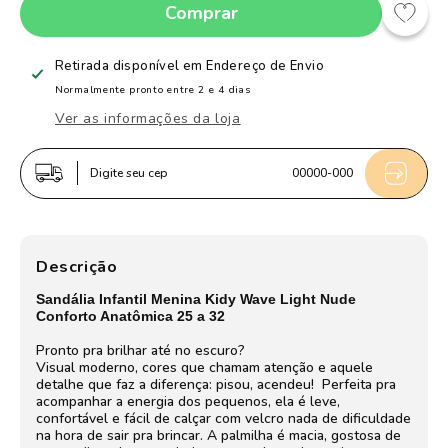
Comprar
quantidade
quantidade
de
de
Sandália
Sandália
Retirada disponível em
Endereço de Envio
Infantil
Infantil
Normalmente pronto entre 2 e 4 dias
Menina
Menina
Ver as informações da loja
Kidy
Kidy
Wave
Wave
Digite seu cep
00000-000
Light
Light
Nude
Nude
com
com
Luz
Luz
Descrição
Sandália Infantil Menina Kidy Wave Light Nude
Conforto Anatômica 25 a 32
Pronto pra brilhar até no escuro?
Visual moderno, cores que chamam atenção e aquele
detalhe que faz a diferença: pisou, acendeu!
Perfeita pra
acompanhar a energia dos pequenos, ela é leve,
confortável e fácil de calçar com velcro nada de dificuldade
na hora de sair pra brincar. A palmilha é macia, gostosa de