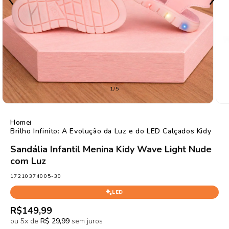
de
1
/
5
Home
Brilho Infinito: A Evolução da Luz e do LED Calçados Kidy
Sandália Infantil Menina Kidy Wave Light Nude
com Luz
SKU:
17210374005-30
LED
Preço
R$149,99
normal
ou 5x de
R$ 29,99
sem juros