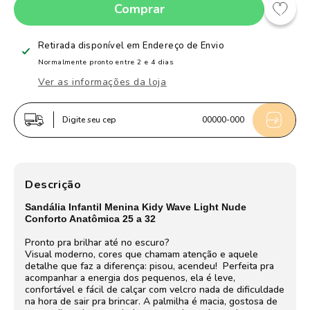
Comprar
quantidade
quantidade
de
de
Sandália
Sandália
Retirada disponível em
Endereço de Envio
Infantil
Infantil
Normalmente pronto entre 2 e 4 dias
Menina
Menina
Ver as informações da loja
Kidy
Kidy
Wave
Wave
Digite seu cep
00000-000
Light
Light
Nude
Nude
com
com
Luz
Luz
Descrição
Sandália Infantil Menina Kidy Wave Light Nude
Conforto Anatômica 25 a 32
Pronto pra brilhar até no escuro?
Visual moderno, cores que chamam atenção e aquele
detalhe que faz a diferença: pisou, acendeu!
Perfeita pra
acompanhar a energia dos pequenos, ela é leve,
confortável e fácil de calçar com velcro nada de dificuldade
na hora de sair pra brincar. A palmilha é macia, gostosa de