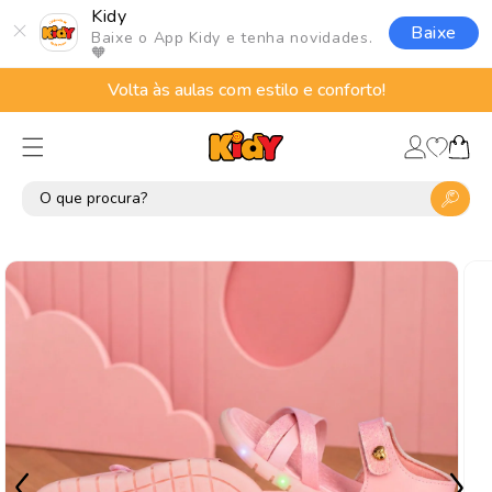
Pular
Kidy
para o
Baixe
Baixe o App Kidy e tenha novidades.
conteúdo
🧡
Volta às aulas com estilo e conforto!
Lista
Fazer
de
Carrinho
login
desejos
Pular para
as
informações
do produto