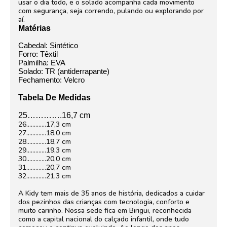
usar o dia todo, e o solado acompanha cada movimento
com segurança, seja correndo, pulando ou explorando por
aí.
Matérias
Cabedal: Sintético
Forro:
Têxtil
Palmilha:
EVA
Solado:
TR
(antiderrapante)
Fechamento:
Velcro
Tabela De Medidas
25………….16,7 cm
26………….17,3 cm
27………….18,0 cm
28………….18,7 cm
29………….19,3 cm
30………….20,0 cm
31………….20,7 cm
32………….21,3 cm
A Kidy tem mais de 35 anos de história, dedicados a cuidar
dos pezinhos das crianças com tecnologia, conforto e
muito carinho. Nossa sede fica em Birigui, reconhecida
como a capital nacional do calçado infantil, onde tudo