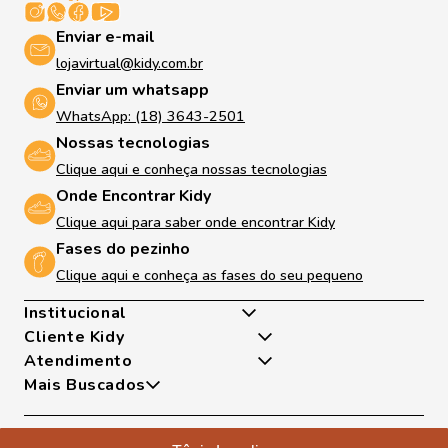
Enviar e-mail
lojavirtual@kidy.com.br
Enviar um whatsapp
WhatsApp: (18) 3643-2501
Nossas tecnologias
Clique aqui e conheça nossas tecnologias
Onde Encontrar Kidy
Clique aqui para saber onde encontrar Kidy
Fases do pezinho
Clique aqui e conheça as fases do seu pequeno
Institucional
Cliente Kidy
Quem somos
Atendimento
Nossas Tecnologias
Minha Conta
Mais Buscados
Fases Dos Pezinhos
Meus Pedidos
De Segunda A Sexta Das 8h As 17h
Dúvidas Frequentes
Exceto Feriados
Tênis
Trocas e Devoluções
WhatsApp: (18) 99817-5951
Sapatilha