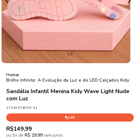
de
1
/
5
Home
Brilho Infinito: A Evolução da Luz e do LED Calçados Kidy
Sandália Infantil Menina Kidy Wave Light Nude
com Luz
SKU:
17210374005-31
LED
Preço
R$149,99
normal
ou 5x de
R$ 29,99
sem juros