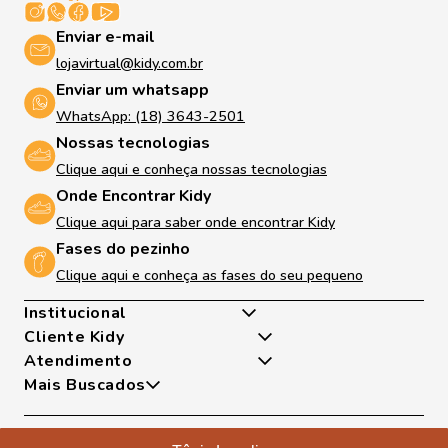
Enviar e-mail
lojavirtual@kidy.com.br
Enviar um whatsapp
WhatsApp: (18) 3643-2501
Nossas tecnologias
Clique aqui e conheça nossas tecnologias
Onde Encontrar Kidy
Clique aqui para saber onde encontrar Kidy
Fases do pezinho
Clique aqui e conheça as fases do seu pequeno
Institucional
Cliente Kidy
Quem somos
Atendimento
Nossas Tecnologias
Minha Conta
Mais Buscados
Fases Dos Pezinhos
Meus Pedidos
De Segunda A Sexta Das 8h As 17h
Dúvidas Frequentes
Exceto Feriados
Tênis
Trocas e Devoluções
WhatsApp: (18) 99817-5951
Sapatilha