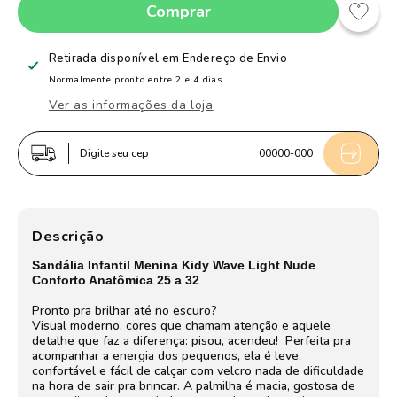
Comprar
quantidade
quantidade
de
de
Sandália
Sandália
Retirada disponível em
Endereço de Envio
Infantil
Infantil
Normalmente pronto entre 2 e 4 dias
Menina
Menina
Ver as informações da loja
Kidy
Kidy
Wave
Wave
Digite seu cep
00000-000
Light
Light
Nude
Nude
com
com
Luz
Luz
Descrição
Sandália Infantil Menina Kidy Wave Light Nude
Conforto Anatômica 25 a 32
Pronto pra brilhar até no escuro?
Visual moderno, cores que chamam atenção e aquele
detalhe que faz a diferença: pisou, acendeu!
Perfeita pra
acompanhar a energia dos pequenos, ela é leve,
confortável e fácil de calçar com velcro nada de dificuldade
na hora de sair pra brincar. A palmilha é macia, gostosa de