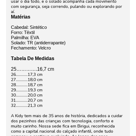
usar o dia todo, e o solado acompanha cada movimento
com segurança, seja correndo, pulando ou explorando por
aí.
Matérias
Cabedal: Sintético
Forro:
Têxtil
Palmilha:
EVA
Solado:
TR
(antiderrapante)
Fechamento:
Velcro
Tabela De Medidas
25………….16,7 cm
26………….17,3 cm
27………….18,0 cm
28………….18,7 cm
29………….19,3 cm
30………….20,0 cm
31………….20,7 cm
32………….21,3 cm
A Kidy tem mais de 35 anos de história, dedicados a cuidar
dos pezinhos das crianças com tecnologia, conforto e
muito carinho. Nossa sede fica em Birigui, reconhecida
como a capital nacional do calçado infantil, onde tudo