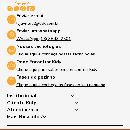
Enviar e-mail
lojavirtual@kidy.com.br
Enviar um whatsapp
WhatsApp: (18) 3643-2501
Nossas tecnologias
Clique aqui e conheça nossas tecnologias
Onde Encontrar Kidy
Clique aqui para saber onde encontrar Kidy
Fases do pezinho
Clique aqui e conheça as fases do seu pequeno
Institucional
Cliente Kidy
Quem somos
Atendimento
Nossas Tecnologias
Minha Conta
Mais Buscados
Fases Dos Pezinhos
Meus Pedidos
De Segunda A Sexta Das 8h As 17h
Dúvidas Frequentes
Exceto Feriados
Tênis