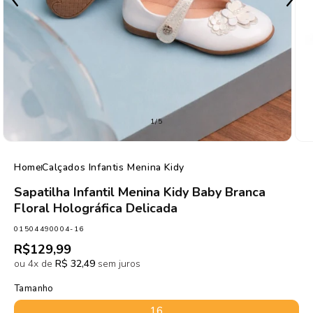
de
1
/
5
Home
Calçados Infantis Menina Kidy
Sapatilha Infantil Menina Kidy Baby Branca
Floral Holográfica Delicada
SKU:
01504490004-16
Preço
R$129,99
normal
ou 4x de
R$ 32,49
sem juros
Tamanho
16