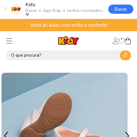
Pular
Kidy
para o
Baixe
Baixe o App Kidy e tenha novidades.
conteúdo
🧡
Volta às aulas com estilo e conforto!
Lista
Fazer
de
Carrinho
login
desejos
Pular para
as
informações
do produto