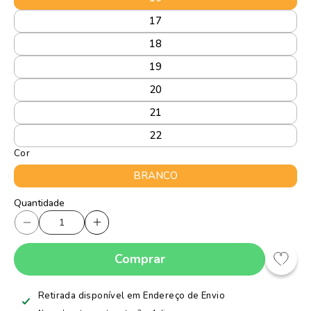
17
18
19
20
21
22
Cor
BRANCO
Quantidade
Quantidade
Diminuir
Aumentar
a
a
Comprar
quantidade
quantidade
de
de
Sapatilha
Sapatilha
Retirada disponível em
Endereço de Envio