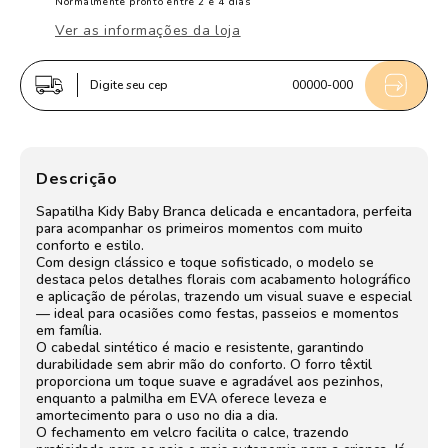
Infantil
Infantil
Normalmente pronto entre 2 e 4 dias
Menina
Menina
Ver as informações da loja
Kidy
Kidy
Baby
Baby
Digite seu cep
00000-000
Branca
Branca
Floral
Floral
Holográfica
Holográfica
Delicada
Delicada
Descrição
Sapatilha Kidy Baby Branca delicada e encantadora, perfeita
para acompanhar os primeiros momentos com muito
conforto e estilo.
Com design clássico e toque sofisticado, o modelo se
destaca pelos detalhes florais com acabamento holográfico
e aplicação de pérolas, trazendo um visual suave e especial
— ideal para ocasiões como festas, passeios e momentos
em família.
O cabedal sintético é macio e resistente, garantindo
durabilidade sem abrir mão do conforto. O forro têxtil
proporciona um toque suave e agradável aos pezinhos,
enquanto a palmilha em EVA oferece leveza e
amortecimento para o uso no dia a dia.
O fechamento em velcro facilita o calce, trazendo