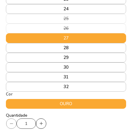
24
Variante
25
esgotada
ou
Variante
26
indisponível
esgotada
ou
27
indisponível
28
29
30
31
32
Cor
OURO
Quantidade
Quantidade
Diminuir
Aumentar