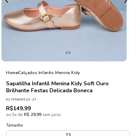
de
1
/
5
Home
Calçados Infantis Menina Kidy
Sapatilha Infantil Menina Kidy Soft Ouro
Brilhante Festas Delicada Boneca
SKU:
02705800932-27
Preço
R$149,99
normal
ou 5x de
R$ 29,99
sem juros
Tamanho
23