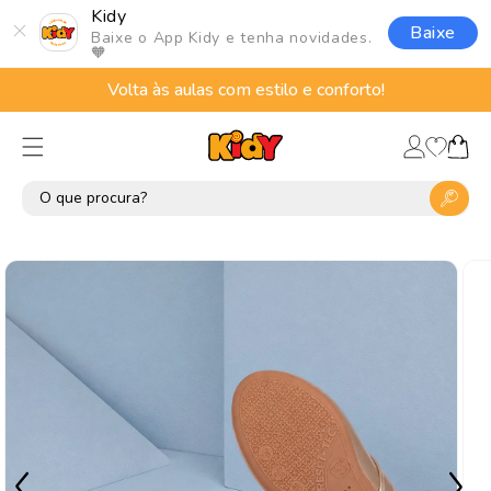
Pular
Kidy
para o
Baixe
Baixe o App Kidy e tenha novidades.
conteúdo
🧡
Volta às aulas com estilo e conforto!
Lista
Fazer
de
Carrinho
login
desejos
Pular para
as
informações
do produto