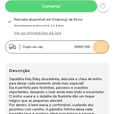
a
a
Comprar
quantidade
quantidade
de
de
Sapatilha
Sapatilha
Retirada disponível em
Endereço de Envio
Infantil
Infantil
Normalmente pronto entre 2 e 4 dias
Menina
Menina
Ver as informações da loja
Kidy
Kidy
Soft
Soft
Digite seu cep
00000-000
Ouro
Ouro
Brilhante
Brilhante
Festas
Festas
Delicada
Delicada
Descrição
Boneca
Boneca
Sapatilha Kidy Baby douradinha, delicada e cheia de brilho
para deixar cada momento ainda mais especial!
Ela é perfeita para festinhas, passeios e ocasiões
importantes, deixando o look ainda mais lindo e encantador.
O brilho suave e o detalhe da fivelinha dão um toque
mágico que as pequenas adoram!
Por dentro, é bem macia e confortável, cuidando dos
pezinhos com carinho. A palmilha fofinha deixa cada
passinho leve e gostoso, ideal para brincar e passear.