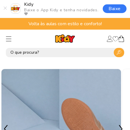
Pular
Kidy
para o
Baixe
Baixe o App Kidy e tenha novidades.
conteúdo
🧡
Volta às aulas com estilo e conforto!
Lista
Fazer
de
Carrinho
login
desejos
Pular para
as
informações
do produto