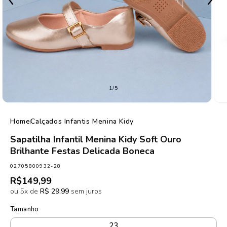
de
1
/
5
Home
Calçados Infantis Menina Kidy
Sapatilha Infantil Menina Kidy Soft Ouro
Brilhante Festas Delicada Boneca
SKU:
02705800932-28
Preço
R$149,99
normal
ou 5x de
R$ 29,99
sem juros
Tamanho
23