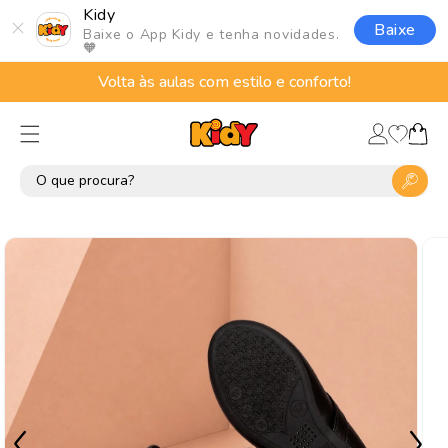
Pular
Kidy
para o
Baixe
Baixe o App Kidy e tenha novidades.
conteúdo
🧡
Volta às aulas com estilo e conforto!
Lista
Fazer
de
Carrinho
login
desejos
Pular para
as
informações
do produto