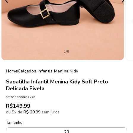
de
1
/
5
Home
Calçados Infantis Menina Kidy
Sapatilha Infantil Menina Kidy Soft Preto
Delicada Fivela
SKU:
02705800007-28
Preço
R$149,99
normal
ou 5x de
R$ 29,99
sem juros
Tamanho
23