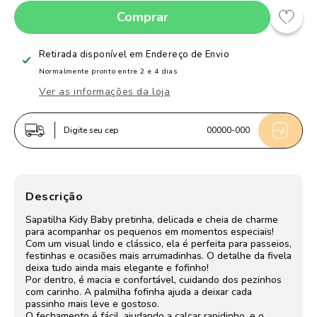
a
a
Comprar
quantidade
quantidade
de
de
Sapatilha
Sapatilha
Retirada disponível em
Endereço de Envio
Infantil
Infantil
Normalmente pronto entre 2 e 4 dias
Menina
Menina
Ver as informações da loja
Kidy
Kidy
Soft
Soft
Digite seu cep
00000-000
Preto
Preto
Delicada
Delicada
Fivela
Fivela
Descrição
Sapatilha Kidy Baby pretinha, delicada e cheia de charme
para acompanhar os pequenos em momentos especiais!
Com um visual lindo e clássico, ela é perfeita para passeios,
festinhas e ocasiões mais arrumadinhas. O detalhe da fivela
deixa tudo ainda mais elegante e fofinho!
Por dentro, é macia e confortável, cuidando dos pezinhos
com carinho. A palmilha fofinha ajuda a deixar cada
passinho mais leve e gostoso.
O fechamento é fácil, ajudando a calçar rapidinho, e o