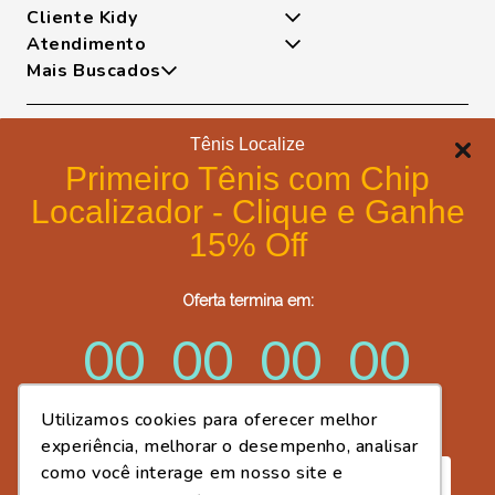
Cliente Kidy
Quem somos
Atendimento
Nossas Tecnologias
Minha Conta
Mais Buscados
Fases Dos Pezinhos
Meus Pedidos
De Segunda A Sexta Das 8h As 17h
Dúvidas Frequentes
Exceto Feriados
Tênis
Trocas e Devoluções
WhatsApp: (18) 99817-5951
Sapatilha
Tênis Localize
Política de Entrega
Telefone: (18) 3643-2596
Papete
Formas de pagamento
Portal de Privacidade
Primeiro Tênis com Chip
E-mail: lojavirtual@kidy.com.br
Bota
Formas de Pagamento
Localizador - Clique e Ganhe
Trabalhe Conosco
Política de Cookies
15% Off
Blog Kidy
Certificados de segurança
Compre Fácil - Portal Cliente B2B
Oferta termina em:
Post Fácil - Criador de Artes Kidy
00
00
00
00
Utilizamos cookies para oferecer melhor
dias
horas
minutos
segundos
experiência, melhorar o desempenho, analisar
como você interage em nosso site e