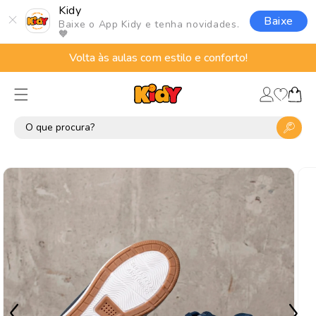
Pular
Kidy
para o
Baixe
Baixe o App Kidy e tenha novidades.
conteúdo
🧡
Volta às aulas com estilo e conforto!
Lista
Fazer
de
Carrinho
login
desejos
Pular para
as
informações
do produto