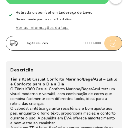
de
de
Tênis
Tênis
Retirada disponível em
Endereço de Envio
Infantil
Infantil
Normalmente pronto entre 2 e 4 dias
Menino
Menino
Ver as informações da loja
Kidy
Kidy
K360
K360
Digite seu cep
00000-000
Casual
Casual
Conforto
Conforto
Marinho
Marinho
Sola
Sola
Descrição
TR
TR
Tênis K360 Casual Conforto Marinho/Bege/Azul – Estilo
Flexível
Flexível
e Conforto para o Dia a Dia
e
e
O Tênis K360 Casual Conforto Marinho/Bege/Azul traz um
visual moderno e versátil, com combinação de cores que
Cadarço
Cadarço
combina facilmente com diferentes looks, ideal para a
rotina das crianças.
O cabedal sintético garante resistência e bom ajuste aos
pés, enquanto o forro têxtil proporciona maciez e conforto
durante o uso. A palmilha em EVA oferece amortecimento
e bem-estar ao caminhar.
A sola em TR é leve, flexível e segura, acompanhando os