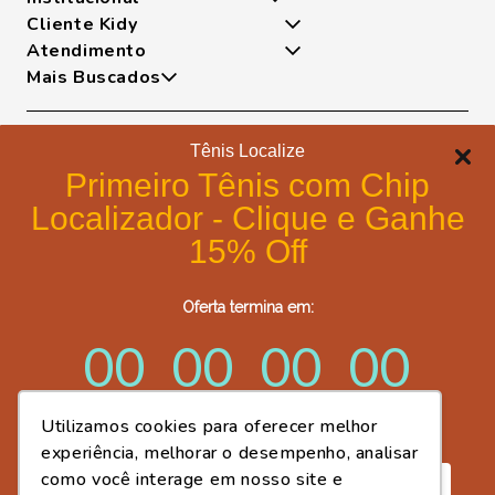
Cliente Kidy
Quem somos
Atendimento
Nossas Tecnologias
Minha Conta
Mais Buscados
Fases Dos Pezinhos
Meus Pedidos
De Segunda A Sexta Das 8h As 17h
Dúvidas Frequentes
Exceto Feriados
Tênis
Trocas e Devoluções
WhatsApp: (18) 99817-5951
Sapatilha
Tênis Localize
Política de Entrega
Telefone: (18) 3643-2596
Papete
Formas de pagamento
Portal de Privacidade
Primeiro Tênis com Chip
E-mail: lojavirtual@kidy.com.br
Bota
Formas de Pagamento
Localizador - Clique e Ganhe
Trabalhe Conosco
Política de Cookies
15% Off
Blog Kidy
Certificados de segurança
Compre Fácil - Portal Cliente B2B
Oferta termina em:
Post Fácil - Criador de Artes Kidy
00
00
00
00
Utilizamos cookies para oferecer melhor
dias
horas
minutos
segundos
experiência, melhorar o desempenho, analisar
como você interage em nosso site e