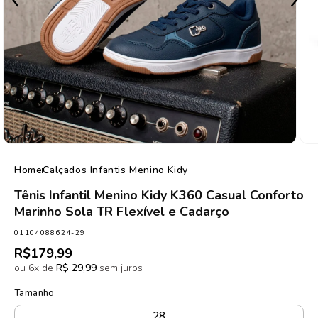
de
1
/
5
Home
Calçados Infantis Menino Kidy
Tênis Infantil Menino Kidy K360 Casual Conforto
Marinho Sola TR Flexível e Cadarço
SKU:
01104088624-29
Preço
R$179,99
normal
ou 6x de
R$ 29,99
sem juros
Tamanho
28