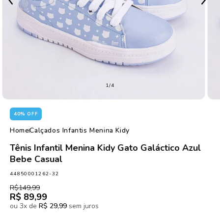
de
1
/
4
40% OFF
Home
Calçados Infantis Menina Kidy
Tênis Infantil Menina Kidy Gato Galáctico Azul
Bebe Casual
SKU:
44850001262-32
Preço
Preço
R$149,99
normal
promocional
R$ 89,99
ou 3x de
R$ 29,99
sem juros