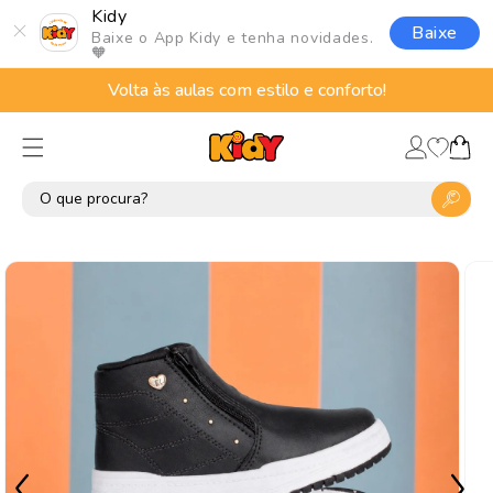
Pular
Kidy
para o
Baixe
Baixe o App Kidy e tenha novidades.
conteúdo
🧡
Volta às aulas com estilo e conforto!
Lista
Fazer
de
Carrinho
login
desejos
Pular para
as
informações
do produto