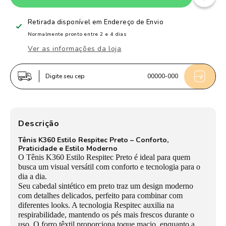
de
de
Tênis
Tênis
Retirada disponível em
Endereço de Envio
Infantil
Infantil
Normalmente pronto entre 2 e 4 dias
Menina
Menina
Ver as informações da loja
Kidy
Kidy
K360
K360
Digite seu cep
00000-000
Respitec
Respitec
Preto
Preto
Conforto
Conforto
e
e
Descrição
Estilo
Estilo
Tênis K360 Estilo Respitec Preto – Conforto,
com
com
Praticidade e Estilo Moderno
Zíper
Zíper
O Tênis K360 Estilo Respitec Preto é ideal para quem
busca um visual versátil com conforto e tecnologia para o
dia a dia.
Seu cabedal sintético em preto traz um design moderno
com detalhes delicados, perfeito para combinar com
diferentes looks. A tecnologia Respitec auxilia na
respirabilidade, mantendo os pés mais frescos durante o
uso. O forro têxtil proporciona toque macio, enquanto a