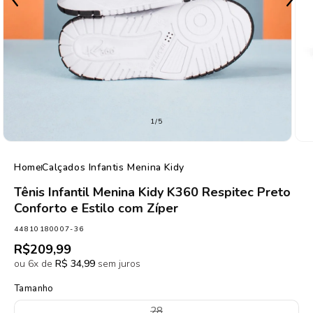
de
1
/
5
Home
Calçados Infantis Menina Kidy
Tênis Infantil Menina Kidy K360 Respitec Preto
Conforto e Estilo com Zíper
SKU:
44810180007-36
Preço
R$209,99
normal
ou 6x de
R$ 34,99
sem juros
Tamanho
Variante
28