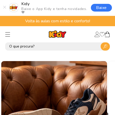
Pular
Kidy
para o
Baixe
Baixe o App Kidy e tenha novidades.
conteúdo
🧡
Volta às aulas com estilo e conforto!
Lista
Fazer
de
Carrinho
login
desejos
Pular para
as
informações
do produto