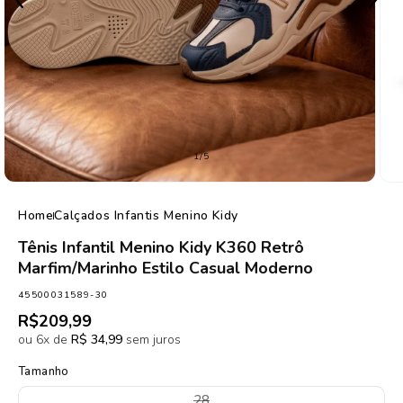
de
1
/
5
Home
Calçados Infantis Menino Kidy
Tênis Infantil Menino Kidy K360 Retrô
Marfim/Marinho Estilo Casual Moderno
SKU:
45500031589-30
Preço
R$209,99
normal
ou 6x de
R$ 34,99
sem juros
Tamanho
Variante
28