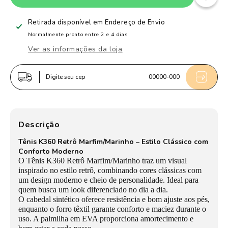
de
de
Tênis
Tênis
Retirada disponível em
Endereço de Envio
Infantil
Infantil
Normalmente pronto entre 2 e 4 dias
Menino
Menino
Ver as informações da loja
Kidy
Kidy
K360
K360
Digite seu cep
00000-000
Retrô
Retrô
Marfim/Marinho
Marfim/Marinho
Estilo
Estilo
Casual
Casual
Descrição
Moderno
Moderno
Tênis K360 Retrô Marfim/Marinho – Estilo Clássico com
Conforto Moderno
O Tênis K360 Retrô Marfim/Marinho traz um visual
inspirado no estilo retrô, combinando cores clássicas com
um design moderno e cheio de personalidade. Ideal para
quem busca um look diferenciado no dia a dia.
O cabedal sintético oferece resistência e bom ajuste aos pés,
enquanto o forro têxtil garante conforto e maciez durante o
uso. A palmilha em EVA proporciona amortecimento e