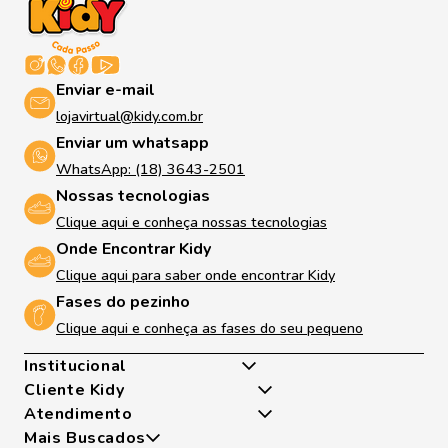
Enviar e-mail
lojavirtual@kidy.com.br
Enviar um whatsapp
WhatsApp: (18) 3643-2501
Nossas tecnologias
Clique aqui e conheça nossas tecnologias
Onde Encontrar Kidy
Clique aqui para saber onde encontrar Kidy
Fases do pezinho
Clique aqui e conheça as fases do seu pequeno
Institucional
Cliente Kidy
Quem somos
Atendimento
Nossas Tecnologias
Minha Conta
Mais Buscados
Fases Dos Pezinhos