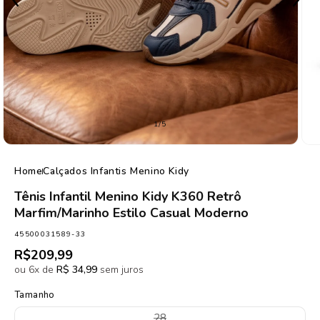
de
1
/
5
Home
Calçados Infantis Menino Kidy
Tênis Infantil Menino Kidy K360 Retrô
Marfim/Marinho Estilo Casual Moderno
SKU:
45500031589-33
Preço
R$209,99
normal
ou 6x de
R$ 34,99
sem juros
Tamanho
Variante
28