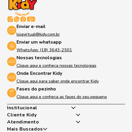
Enviar e-mail
lojavirtual@kidy.com.br
Enviar um whatsapp
WhatsApp: (18) 3643-2501
Nossas tecnologias
Clique aqui e conheça nossas tecnologias
Onde Encontrar Kidy
Clique aqui para saber onde encontrar Kidy
Fases do pezinho
Clique aqui e conheça as fases do seu pequeno
Institucional
Cliente Kidy
Quem somos
Atendimento
Nossas Tecnologias
Minha Conta
Mais Buscados
Fases Dos Pezinhos