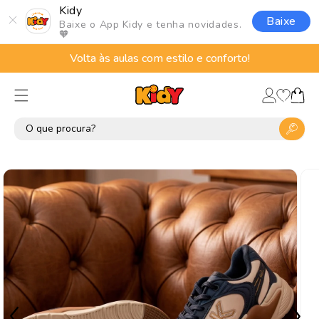
Pular
Kidy
para o
Baixe
Baixe o App Kidy e tenha novidades.
conteúdo
🧡
Volta às aulas com estilo e conforto!
Lista
Fazer
de
Carrinho
login
desejos
Pular para
as
informações
do produto