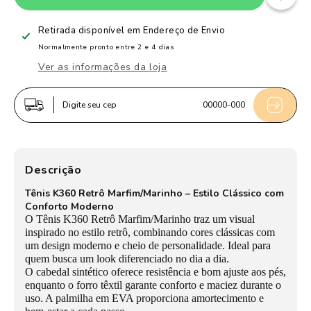
de
de
Tênis
Tênis
Retirada disponível em
Endereço de Envio
Infantil
Infantil
Normalmente pronto entre 2 e 4 dias
Menino
Menino
Ver as informações da loja
Kidy
Kidy
K360
K360
Digite seu cep
00000-000
Retrô
Retrô
Marfim/Marinho
Marfim/Marinho
Estilo
Estilo
Casual
Casual
Descrição
Moderno
Moderno
Tênis K360 Retrô Marfim/Marinho – Estilo Clássico com
Conforto Moderno
O Tênis K360 Retrô Marfim/Marinho traz um visual
inspirado no estilo retrô, combinando cores clássicas com
um design moderno e cheio de personalidade. Ideal para
quem busca um look diferenciado no dia a dia.
O cabedal sintético oferece resistência e bom ajuste aos pés,
enquanto o forro têxtil garante conforto e maciez durante o
uso. A palmilha em EVA proporciona amortecimento e