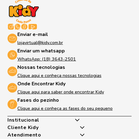
Enviar e-mail
lojavirtual@kidy.com.br
Enviar um whatsapp
WhatsApp: (18) 3643-2501
Nossas tecnologias
Clique aqui e conheça nossas tecnologias
Onde Encontrar Kidy
Clique aqui para saber onde encontrar Kidy
Fases do pezinho
Clique aqui e conheça as fases do seu pequeno
Institucional
Cliente Kidy
Quem somos
Atendimento