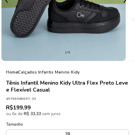
de
1
/
5
Home
Calçados Infantis Menino Kidy
Tênis Infantil Menino Kidy Ultra Flex Preto Leve
e Flexível Casual
SKU:
45700060007-33
Preço
R$199,99
normal
ou 6x de
R$ 33,33
sem juros
Tamanho
28