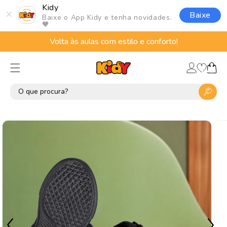
Pular
Kidy
para o
Baixe
Baixe o App Kidy e tenha novidades.
conteúdo
🧡
Volta às aulas com estilo e conforto!
Lista
Fazer
de
Carrinho
login
desejos
Pular para
as
informações
do produto