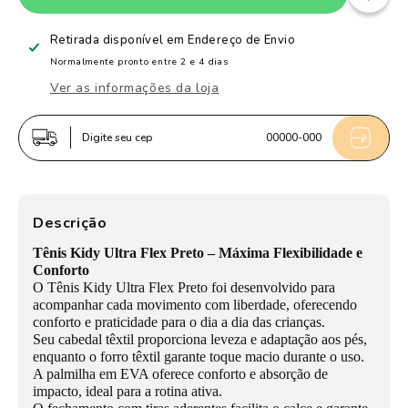
de
de
Tênis
Tênis
Retirada disponível em
Endereço de Envio
Infantil
Infantil
Normalmente pronto entre 2 e 4 dias
Menino
Menino
Ver as informações da loja
Kidy
Kidy
Ultra
Ultra
Digite seu cep
00000-000
Flex
Flex
Preto
Preto
Leve
Leve
e
e
Descrição
Flexível
Flexível
Tênis Kidy Ultra Flex Preto – Máxima Flexibilidade e
Casual
Casual
Conforto
O Tênis Kidy Ultra Flex Preto foi desenvolvido para
acompanhar cada movimento com liberdade, oferecendo
conforto e praticidade para o dia a dia das crianças.
Seu cabedal têxtil proporciona leveza e adaptação aos pés,
enquanto o forro têxtil garante toque macio durante o uso.
A palmilha em EVA oferece conforto e absorção de
impacto, ideal para a rotina ativa.