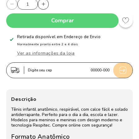
Diminuir
Aumentar
a
a
Comprar
quantidade
quantidade
de
de
Tênis
Tênis
Retirada disponível em
Endereço de Envio
Infantil
Infantil
Normalmente pronto entre 2 e 4 dias
Menina
Menina
Ver as informações da loja
Kidy
Kidy
Astral
Astral
Digite seu cep
00000-000
Gato
Gato
Galáctico
Galáctico
Branco
Branco
e
e
Descrição
Lilás
Lilás
Tênis infantil anatômico, respirável, com calce fácil e solado
antiderrapante. Perfeito para o dia a dia, escola e lazer.
Modelos para meninos e meninas com design moderno e
tecnologia Respitec. Compre online com segurança!
Formato Anatômico