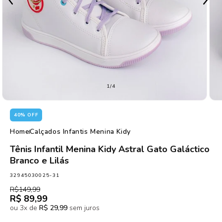
de
1
/
4
40% OFF
Home
Calçados Infantis Menina Kidy
Tênis Infantil Menina Kidy Astral Gato Galáctico
Branco e Lilás
SKU:
32945030025-31
Preço
Preço
R$149,99
normal
promocional
R$ 89,99
ou 3x de
R$ 29,99
sem juros