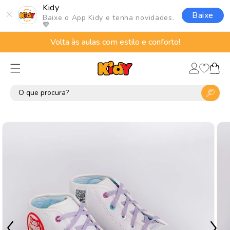
Pular
Kidy
para o
Baixe
Baixe o App Kidy e tenha novidades.
conteúdo
🧡
Volta às aulas com estilo e conforto!
Lista
Fazer
de
Carrinho
login
desejos
Pular para
as
informações
do produto