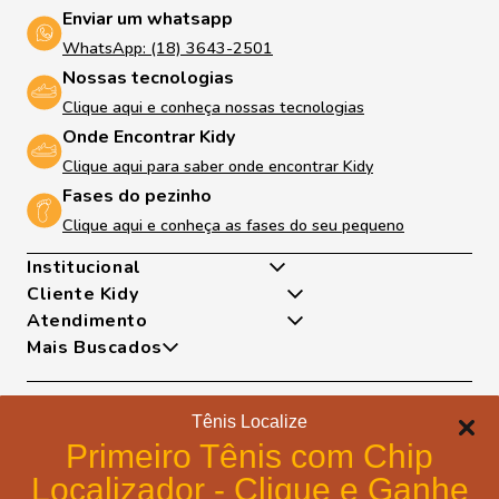
Enviar um whatsapp
WhatsApp: (18) 3643-2501
Nossas tecnologias
Clique aqui e conheça nossas tecnologias
Onde Encontrar Kidy
Clique aqui para saber onde encontrar Kidy
Fases do pezinho
Clique aqui e conheça as fases do seu pequeno
Institucional
Cliente Kidy
Quem somos
Atendimento
Nossas Tecnologias
Minha Conta
Mais Buscados
Fases Dos Pezinhos
Meus Pedidos
De Segunda A Sexta Das 8h As 17h
Dúvidas Frequentes
Exceto Feriados
Tênis
Trocas e Devoluções
WhatsApp: (18) 99817-5951
Sapatilha
Tênis Localize
Política de Entrega
Telefone: (18) 3643-2596
Papete
Formas de pagamento
Portal de Privacidade
Primeiro Tênis com Chip
E-mail: lojavirtual@kidy.com.br
Bota
Formas de Pagamento
Localizador - Clique e Ganhe
Trabalhe Conosco