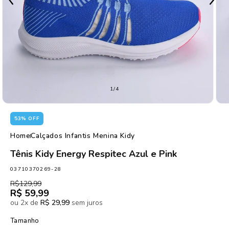
de
1
/
4
53% OFF
Home
Calçados Infantis Menina Kidy
Tênis Kidy Energy Respitec Azul e Pink
SKU:
03710370269-28
Preço
Preço
R$129,99
normal
promocional
R$ 59,99
ou 2x de
R$ 29,99
sem juros
Tamanho