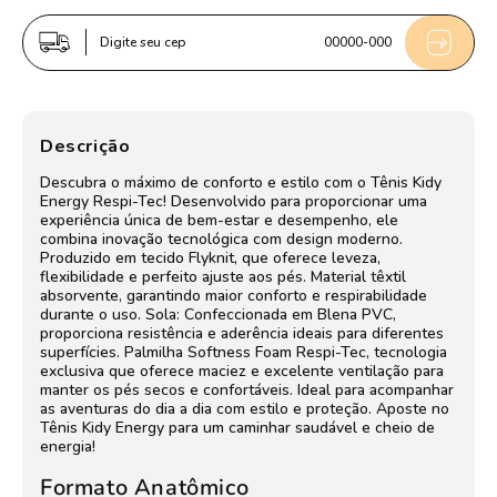
Respitec
Respitec
Azul
Azul
Digite seu cep
00000-000
e
e
Pink
Pink
Descrição
Descubra o máximo de conforto e estilo com o Tênis Kidy
Energy Respi-Tec! Desenvolvido para proporcionar uma
experiência única de bem-estar e desempenho, ele
combina inovação tecnológica com design moderno.
Produzido em tecido Flyknit, que oferece leveza,
flexibilidade e perfeito ajuste aos pés. Material têxtil
absorvente, garantindo maior conforto e respirabilidade
durante o uso. Sola: Confeccionada em Blena PVC,
proporciona resistência e aderência ideais para diferentes
superfícies. Palmilha Softness Foam Respi-Tec, tecnologia
exclusiva que oferece maciez e excelente ventilação para
manter os pés secos e confortáveis. Ideal para acompanhar
as aventuras do dia a dia com estilo e proteção. Aposte no
Tênis Kidy Energy para um caminhar saudável e cheio de
energia!
Formato Anatômico