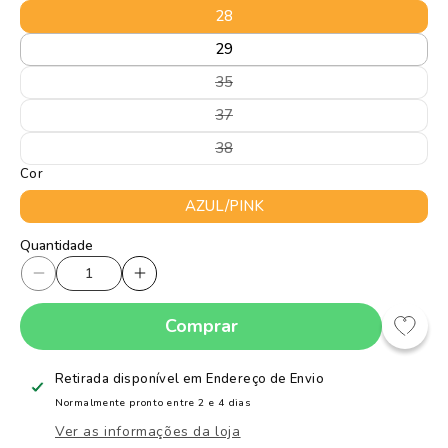
28
29
Variante
35
esgotada
ou
Variante
37
indisponível
esgotada
ou
Variante
38
indisponível
esgotada
Cor
ou
indisponível
AZUL/PINK
Quantidade
Quantidade
Diminuir
Aumentar
a
a
Comprar
quantidade
quantidade
de
de
Tênis
Tênis
Retirada disponível em
Endereço de Envio
Kidy
Kidy
Normalmente pronto entre 2 e 4 dias
Energy
Energy
Ver as informações da loja