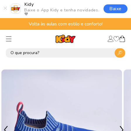
Pular
Kidy
para o
Baixe
Baixe o App Kidy e tenha novidades.
conteúdo
🧡
Volta às aulas com estilo e conforto!
Lista
Fazer
de
Carrinho
login
desejos
Pular para
as
informações
do produto