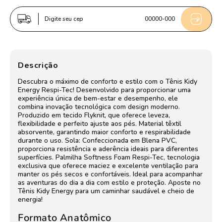
Respitec
Respitec
Azul
Azul
Digite seu cep
00000-000
e
e
Pink
Pink
Descrição
Descubra o máximo de conforto e estilo com o Tênis Kidy
Energy Respi-Tec! Desenvolvido para proporcionar uma
experiência única de bem-estar e desempenho, ele
combina inovação tecnológica com design moderno.
Produzido em tecido Flyknit, que oferece leveza,
flexibilidade e perfeito ajuste aos pés. Material têxtil
absorvente, garantindo maior conforto e respirabilidade
durante o uso. Sola: Confeccionada em Blena PVC,
proporciona resistência e aderência ideais para diferentes
superfícies. Palmilha Softness Foam Respi-Tec, tecnologia
exclusiva que oferece maciez e excelente ventilação para
manter os pés secos e confortáveis. Ideal para acompanhar
as aventuras do dia a dia com estilo e proteção. Aposte no
Tênis Kidy Energy para um caminhar saudável e cheio de
energia!
Formato Anatômico