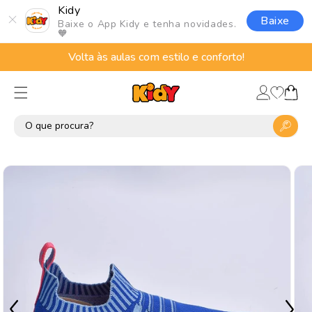
Pular
Kidy
para o
Baixe
Baixe o App Kidy e tenha novidades.
conteúdo
🧡
Volta às aulas com estilo e conforto!
Lista
Fazer
de
Carrinho
login
desejos
Pular para
as
informações
do produto