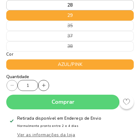
28
29
Variante
35
esgotada
ou
Variante
37
indisponível
esgotada
ou
Variante
38
indisponível
esgotada
Cor
ou
indisponível
AZUL/PINK
Quantidade
Quantidade
Diminuir
Aumentar
a
a
Comprar
quantidade
quantidade
de
de
Tênis
Tênis
Retirada disponível em
Endereço de Envio
Kidy
Kidy
Normalmente pronto entre 2 e 4 dias
Energy
Energy
Ver as informações da loja