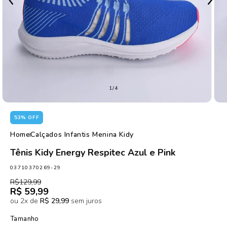
de
1
/
4
53% OFF
Home
Calçados Infantis Menina Kidy
Tênis Kidy Energy Respitec Azul e Pink
SKU:
03710370269-29
Preço
Preço
R$129,99
normal
promocional
R$ 59,99
ou 2x de
R$ 29,99
sem juros
Tamanho