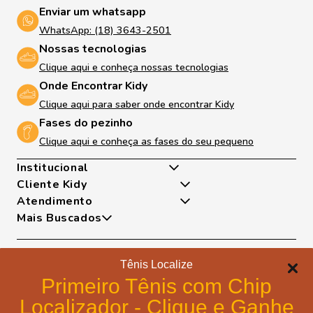
Enviar um whatsapp
WhatsApp: (18) 3643-2501
Nossas tecnologias
Clique aqui e conheça nossas tecnologias
Onde Encontrar Kidy
Clique aqui para saber onde encontrar Kidy
Fases do pezinho
Clique aqui e conheça as fases do seu pequeno
Institucional
Cliente Kidy
Quem somos
Atendimento
Nossas Tecnologias
Minha Conta
Mais Buscados
Fases Dos Pezinhos
Meus Pedidos
De Segunda A Sexta Das 8h As 17h
Dúvidas Frequentes
Exceto Feriados
Tênis
Trocas e Devoluções
WhatsApp: (18) 99817-5951
Sapatilha
Tênis Localize
Política de Entrega
Telefone: (18) 3643-2596
Papete
Formas de pagamento
Portal de Privacidade
Primeiro Tênis com Chip
E-mail: lojavirtual@kidy.com.br
Bota
Formas de Pagamento
Localizador - Clique e Ganhe
Trabalhe Conosco