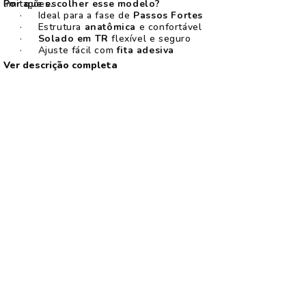
limitações.
Por que escolher esse modelo?
·
Ideal para a fase de
Passos Fortes
·
Estrutura
anatômica
e confortável
·
Solado em TR
flexível e seguro
·
Ajuste fácil com
fita adesiva
Ver descrição completa