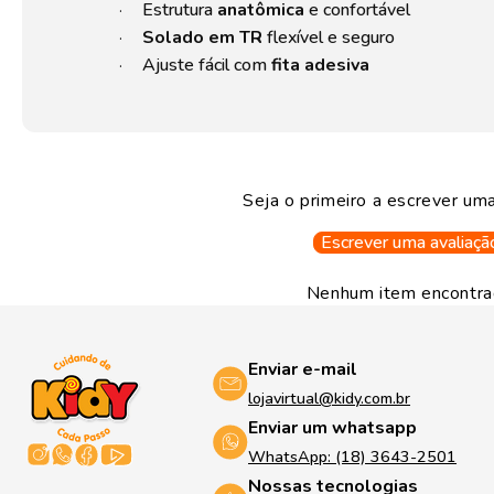
Estrutura
anatômica
e confortável
·
Solado em TR
flexível e seguro
·
Ajuste fácil com
fita adesiva
·
Seja o primeiro a escrever uma
Escrever uma avaliaçã
Nenhum item encontr
Enviar e-mail
lojavirtual@kidy.com.br
Enviar um whatsapp
WhatsApp: (18) 3643-2501
Nossas tecnologias