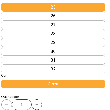
25
26
27
28
29
30
31
32
Cor
Cinza
Quantidade
Quantidade
Diminuir
Aumentar