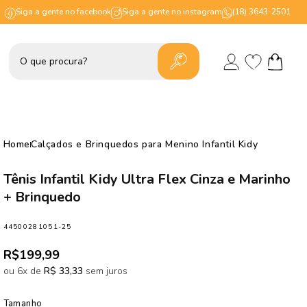
Siga a gente no facebook
Siga a gente no instagram
(18) 3643-2501
Lista
Fazer
de
Carrinho
login
desejos
Home
Calçados e Brinquedos para Menino Infantil Kidy
Tênis Infantil Kidy Ultra Flex Cinza e Marinho
+ Brinquedo
SKU:
44500281051-25
Preço
R$199,99
normal
ou 6x de
R$ 33,33
sem juros
Tamanho