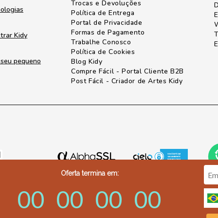
Trocas e Devoluções
D
nologias
Política de Entrega
E
Portal de Privacidade
W
Formas de Pagamento
T
trar Kidy
Trabalhe Conosco
E
Política de Cookies
o seu pequeno
Blog Kidy
Compre Fácil - Portal Cliente B2B
Post Fácil - Criador de Artes Kidy
Oferta termina em:
00
00
00
00
3-2501 - sak@kidy.com.br - CNPJ.: