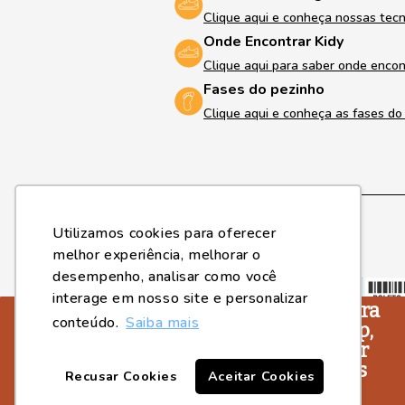
Clique aqui e conheça nossas tec
Onde Encontrar Kidy
Clique aqui para saber onde encon
Fases do pezinho
Clique aqui e conheça as fases d
Utilizamos cookies para oferecer
melhor experiência, melhorar o
Formas de pagamento
desempenho, analisar como você
interage em nosso site e personalizar
Você sabia que agora
conteúdo.
Saiba mais
a Kidy tem um App,
para você ficar por
dentro de todos os
Recusar Cookies
Aceitar Cookies
lançamentos e
2023, © Kidy Calçados - Fone (18) 3643-2596 / Whatsapp (18) 364