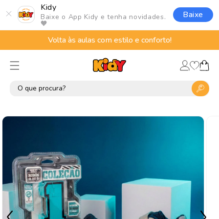
Pular
Kidy
para o
Baixe
Baixe o App Kidy e tenha novidades.
conteúdo
🧡
Volta às aulas com estilo e conforto!
Lista
Fazer
de
Carrinho
login
desejos
Pular para
as
informações
do produto