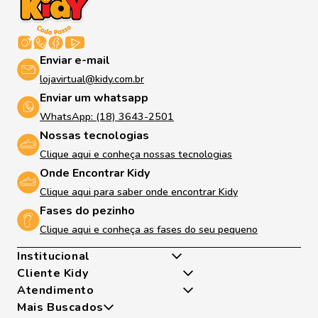
Enviar e-mail
lojavirtual@kidy.com.br
Enviar um whatsapp
WhatsApp: (18) 3643-2501
Nossas tecnologias
Clique aqui e conheça nossas tecnologias
Onde Encontrar Kidy
Clique aqui para saber onde encontrar Kidy
Fases do pezinho
Clique aqui e conheça as fases do seu pequeno
Institucional
Cliente Kidy
Quem somos
Atendimento
Nossas Tecnologias
Minha Conta
Mais Buscados
Fases Dos Pezinhos
Meus Pedidos