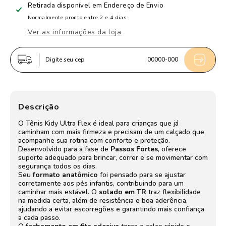
Tênis
Tênis
Retirada disponível em
Endereço de Envio
Infantil
Infantil
Normalmente pronto entre 2 e 4 dias
Kidy
Kidy
Ver as informações da loja
Ultra
Ultra
Flex
Flex
Digite seu cep
00000-000
Cinza
Cinza
e
e
Marinho
Marinho
+
+
Descrição
Brinquedo
Brinquedo
O Tênis Kidy Ultra Flex é ideal para crianças que já
caminham com mais firmeza e precisam de um calçado que
acompanhe sua rotina com conforto e proteção.
Desenvolvido para a fase de
Passos Fortes
, oferece
suporte adequado para brincar, correr e se movimentar com
segurança todos os dias.
Seu
formato anatômico
foi pensado para se ajustar
corretamente aos pés infantis, contribuindo para um
caminhar mais estável. O
solado em TR
traz flexibilidade
na medida certa, além de resistência e boa aderência,
ajudando a evitar escorregões e garantindo mais confiança
a cada passo.