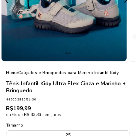
de
1
/
5
Home
Calçados e Brinquedos para Menino Infantil Kidy
Tênis Infantil Kidy Ultra Flex Cinza e Marinho +
Brinquedo
SKU:
44500281051-30
Preço
R$199,99
normal
ou 6x de
R$ 33,33
sem juros
Tamanho
25