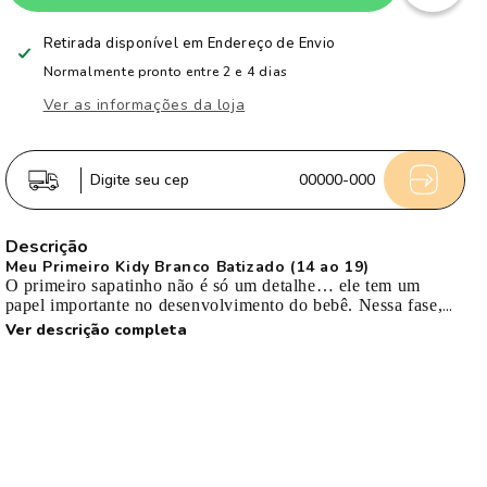
Tênis
Tênis
Sapatilha
Sapatilha
Retirada disponível em
Endereço de Envio
Infantil
Infantil
Normalmente pronto entre 2 e 4 dias
Menino
Menino
Ver as informações da loja
Kidy
Kidy
Casual
Casual
Branco
Branco
Digite seu cep
00000-000
Batizado
Batizado
Primeiros
Primeiros
Descrição
Passos
Passos
Meu Primeiro Kidy Branco Batizado (14 ao 19)
O primeiro sapatinho não é só um detalhe… ele tem um
papel importante no desenvolvimento do bebê. Nessa fase,
muitos ainda nem andam ou estão começando a dar os
Ver descrição completa
primeiros passinhos. O pezinho é extremamente sensível, em
formação, e precisa de liberdade para se desenvolver de
forma natural, mas ao mesmo tempo com proteção e
estabilidade quando necessário.
Materiais
Cabedal: Sintético