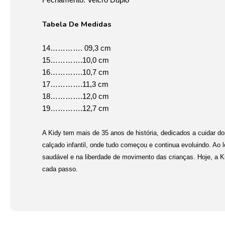
Fechamento: Velcro Duplo
Tabela De Medidas
14…………. 09,3 cm
15………….10,0 cm
16………….10,7 cm
17………….11,3 cm
18………….12,0 cm
19………….12,7 cm
A Kidy tem mais de 35 anos de história, dedicados a cuidar do
calçado infantil, onde tudo começou e continua evoluindo. Ao
saudável e na liberdade de movimento das crianças. Hoje, a 
cada passo.