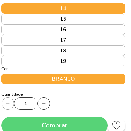
14
15
16
17
18
19
Cor
BRANCO
Quantidade
Quantidade
Diminuir
Aumentar
a
a
quantidade
quantidade
Comprar
de
de