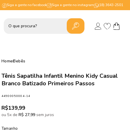
Siga a gente no facebook
Siga a gente no instagram
(18) 3643-2501
Lista
Fazer
de
Carrinho
login
desejos
Home
Bebês
Tênis Sapatilha Infantil Menino Kidy Casual
Branco Batizado Primeiros Passos
SKU:
44900050004-14
Preço
R$139,99
normal
ou 5x de
R$ 27,99
sem juros
Tamanho