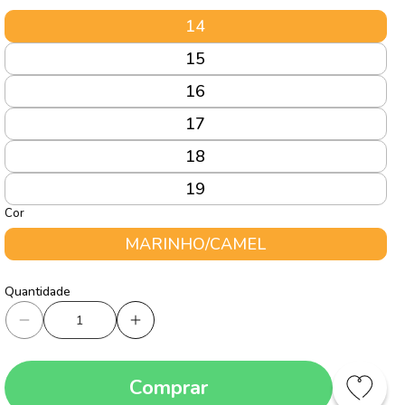
14
15
16
17
18
19
Cor
MARINHO/CAMEL
Quantidade
Quantidade
Diminuir
Aumentar
a
a
quantidade
quantidade
Comprar
de
de