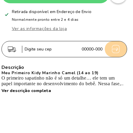
Tênis
Tênis
Sapatilha
Sapatilha
Retirada disponível em
Endereço de Envio
Infantil
Infantil
Normalmente pronto entre 2 e 4 dias
Menino
Menino
Ver as informações da loja
Kidy
Kidy
Casual
Casual
Marinho/Camel
Marinho/Camel
Digite seu cep
00000-000
Fechamento
Fechamento
Velcro
Velcro
Descrição
Meu Primeiro Kidy Marinho Camel (14 ao 19)
O primeiro sapatinho não é só um detalhe… ele tem um
papel importante no desenvolvimento do bebê. Nessa fase,
muitos ainda nem andam ou estão começando a dar os
Ver descrição completa
primeiros passinhos. O pezinho é extremamente sensível, em
formação, e precisa de liberdade para se desenvolver de
forma natural, mas ao mesmo tempo com proteção e
estabilidade quando necessário.
Materiais