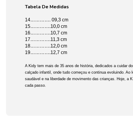
Tabela De Medidas
14…………. 09,3 cm
15………….10,0 cm
16………….10,7 cm
17………….11,3 cm
18………….12,0 cm
19………….12,7 cm
A Kidy tem mais de 35 anos de história, dedicados a cuidar do
calçado infantil, onde tudo começou e continua evoluindo. Ao
saudável e na liberdade de movimento das crianças. Hoje, a 
cada passo.