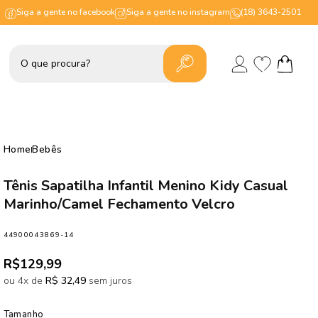
Siga a gente no facebook
Siga a gente no instagram
(18) 3643-2501
Lista
Fazer
de
Carrinho
login
desejos
Home
Bebês
Tênis Sapatilha Infantil Menino Kidy Casual
Marinho/Camel Fechamento Velcro
SKU:
44900043869-14
Preço
R$129,99
normal
ou 4x de
R$ 32,49
sem juros
Tamanho