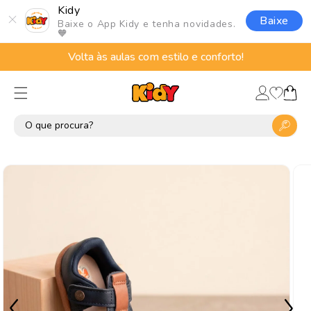
Pular
Kidy
para o
Baixe
Baixe o App Kidy e tenha novidades.
conteúdo
🧡
Volta às aulas com estilo e conforto!
Lista
Fazer
de
Carrinho
login
desejos
Pular para
as
informações
do produto