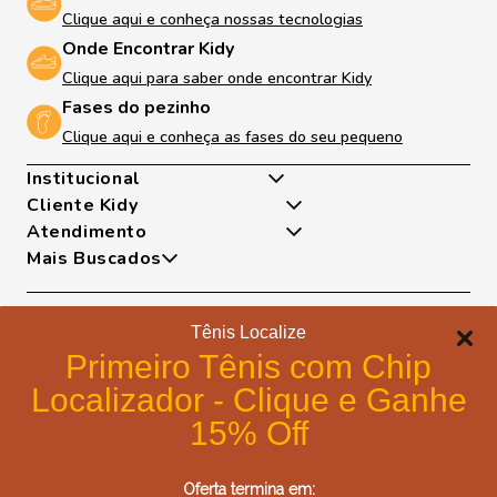
Clique aqui e conheça nossas tecnologias
Onde Encontrar Kidy
Clique aqui para saber onde encontrar Kidy
Fases do pezinho
Clique aqui e conheça as fases do seu pequeno
Institucional
Cliente Kidy
Quem somos
Atendimento
Nossas Tecnologias
Minha Conta
Mais Buscados
Fases Dos Pezinhos
Meus Pedidos
De Segunda A Sexta Das 8h As 17h
Dúvidas Frequentes
Exceto Feriados
Tênis
Trocas e Devoluções
WhatsApp: (18) 99817-5951
Sapatilha
Tênis Localize
Política de Entrega
Telefone: (18) 3643-2596
Papete
Formas de pagamento
Portal de Privacidade
Primeiro Tênis com Chip
E-mail: lojavirtual@kidy.com.br
Bota
Formas de Pagamento
Localizador - Clique e Ganhe
Trabalhe Conosco
Política de Cookies
15% Off
Blog Kidy
Certificados de segurança
Compre Fácil - Portal Cliente B2B
Oferta termina em:
Post Fácil - Criador de Artes Kidy