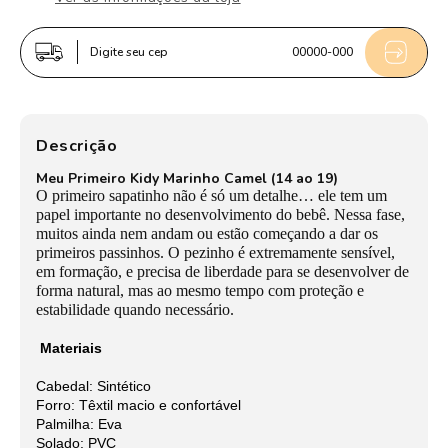
Menino
Menino
Kidy
Kidy
Digite seu cep
00000-000
Casual
Casual
Marinho/Camel
Marinho/Camel
Fechamento
Fechamento
Velcro
Velcro
Descrição
Meu Primeiro Kidy Marinho Camel (14 ao 19)
O primeiro sapatinho não é só um detalhe… ele tem um
papel importante no desenvolvimento do bebê. Nessa fase,
muitos ainda nem andam ou estão começando a dar os
primeiros passinhos. O pezinho é extremamente sensível,
em formação, e precisa de liberdade para se desenvolver de
forma natural, mas ao mesmo tempo com proteção e
estabilidade quando necessário.
Materiais
Cabedal: Sintético
Forro: Têxtil macio e confortável
Palmilha: Eva
Solado: PVC