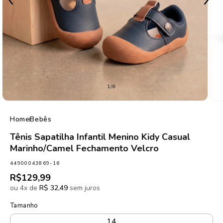
de
1
/
8
Home
Bebês
Tênis Sapatilha Infantil Menino Kidy Casual
Marinho/Camel Fechamento Velcro
SKU:
44900043869-16
Preço
R$129,99
normal
ou 4x de
R$ 32,49
sem juros
Tamanho
14