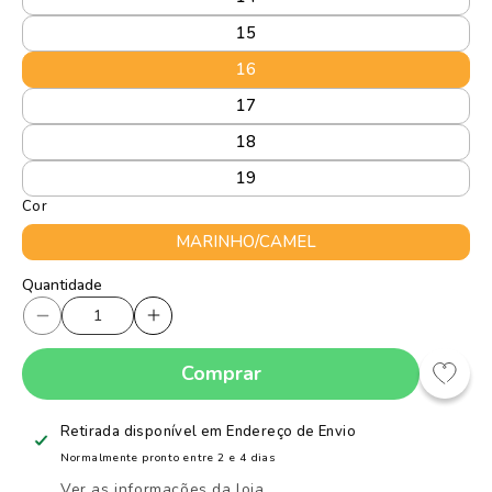
15
16
17
18
19
Cor
MARINHO/CAMEL
Quantidade
Quantidade
Diminuir
Aumentar
a
a
Comprar
quantidade
quantidade
de
de
Tênis
Tênis
Retirada disponível em
Endereço de Envio
Sapatilha
Sapatilha
Normalmente pronto entre 2 e 4 dias
Infantil
Infantil
Ver as informações da loja