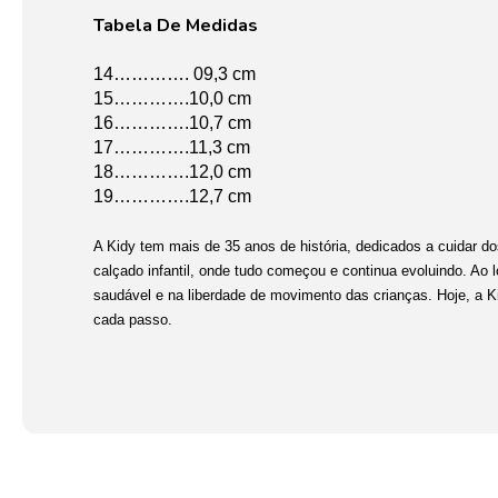
Tabela De Medidas
14…………. 09,3 cm
15………….10,0 cm
16………….10,7 cm
17………….11,3 cm
18………….12,0 cm
19………….12,7 cm
A Kidy tem mais de 35 anos de história, dedicados a cuidar do
calçado infantil, onde tudo começou e continua evoluindo. Ao
saudável e na liberdade de movimento das crianças. Hoje, a 
cada passo.