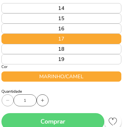
14
15
16
17
18
19
Cor
MARINHO/CAMEL
Quantidade
Quantidade
Diminuir
Aumentar
a
a
quantidade
quantidade
Comprar
de
de