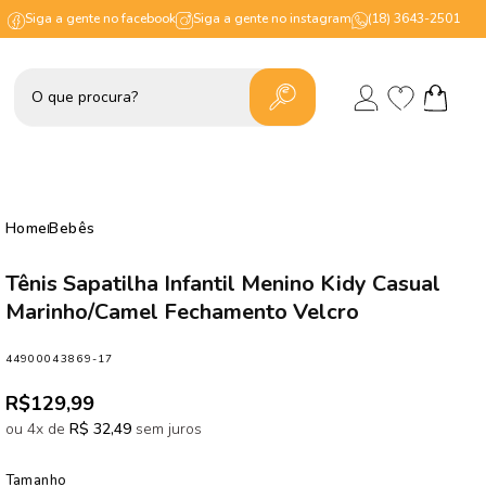
Siga a gente no facebook
Siga a gente no instagram
(18) 3643-2501
Lista
Fazer
de
Carrinho
login
desejos
Home
Bebês
Tênis Sapatilha Infantil Menino Kidy Casual
Marinho/Camel Fechamento Velcro
SKU:
44900043869-17
Preço
R$129,99
normal
ou 4x de
R$ 32,49
sem juros
Tamanho