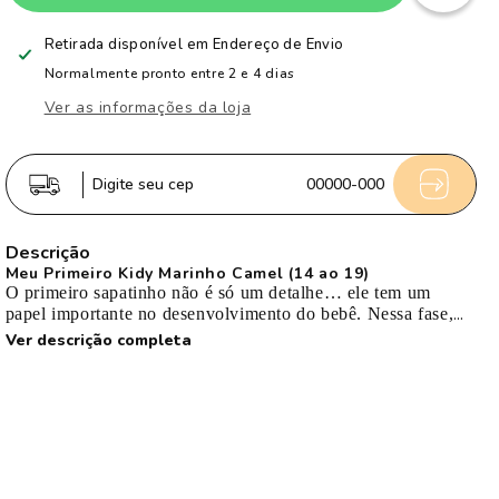
Tênis
Tênis
Sapatilha
Sapatilha
Retirada disponível em
Endereço de Envio
Infantil
Infantil
Normalmente pronto entre 2 e 4 dias
Menino
Menino
Ver as informações da loja
Kidy
Kidy
Casual
Casual
Marinho/Camel
Marinho/Camel
Digite seu cep
00000-000
Fechamento
Fechamento
Velcro
Velcro
Descrição
Meu Primeiro Kidy Marinho Camel (14 ao 19)
O primeiro sapatinho não é só um detalhe… ele tem um
papel importante no desenvolvimento do bebê. Nessa fase,
muitos ainda nem andam ou estão começando a dar os
Ver descrição completa
primeiros passinhos. O pezinho é extremamente sensível, em
formação, e precisa de liberdade para se desenvolver de
forma natural, mas ao mesmo tempo com proteção e
estabilidade quando necessário.
Materiais