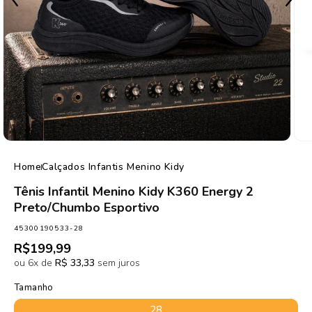
de
1
/
5
Home
Calçados Infantis Menino Kidy
Tênis Infantil Menino Kidy K360 Energy 2
Preto/Chumbo Esportivo
SKU:
45300190533-28
Preço
R$199,99
normal
ou 6x de
R$ 33,33
sem juros
Tamanho
28