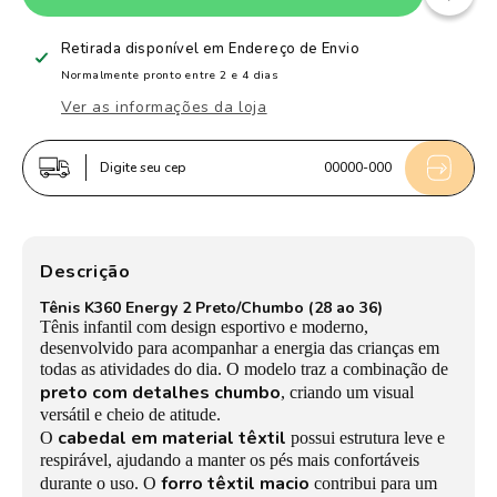
de
de
Tênis
Tênis
Retirada disponível em
Endereço de Envio
Infantil
Infantil
Normalmente pronto entre 2 e 4 dias
Menino
Menino
Ver as informações da loja
Kidy
Kidy
K360
K360
Digite seu cep
00000-000
Energy
Energy
2
2
Preto/Chumbo
Preto/Chumbo
Esportivo
Esportivo
Descrição
Tênis K360 Energy 2 Preto/Chumbo (28 ao 36)
Tênis infantil com design esportivo e moderno,
desenvolvido para acompanhar a energia das crianças em
todas as atividades do dia. O modelo traz a combinação de
preto com detalhes chumbo
, criando um visual
versátil e cheio de atitude.
cabedal em material têxtil
O
possui estrutura leve e
respirável, ajudando a manter os pés mais confortáveis
forro têxtil macio
durante o uso. O
contribui para um