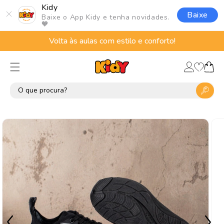
Pular
Kidy
para o
Baixe
Baixe o App Kidy e tenha novidades.
conteúdo
🧡
Volta às aulas com estilo e conforto!
Lista
Fazer
de
Carrinho
login
desejos
Pular para
as
informações
do produto