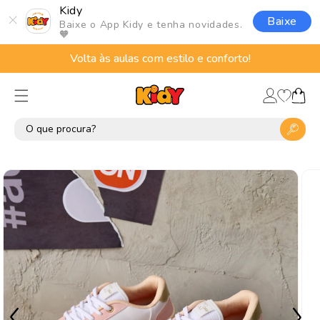
Pular
Kidy
para o
Baixe
Baixe o App Kidy e tenha novidades.
conteúdo
🧡
Volta às aulas com estilo e conforto!
Lista
Fazer
de
Carrinho
login
desejos
Pular para
as
informações
do produto