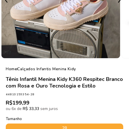
de
1
/
5
Home
Calçados Infantis Menina Kidy
Tênis Infantil Menina Kidy K360 Respitec Branco
com Rosa e Ouro Tecnologia e Estilo
SKU:
44810159354-28
Preço
R$199,99
normal
ou 6x de
R$ 33,33
sem juros
Tamanho
28