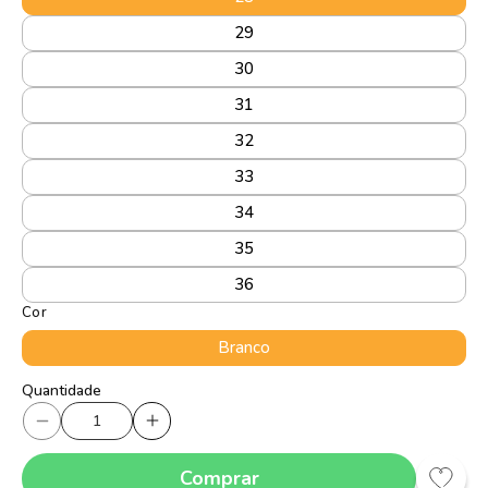
29
30
31
32
33
34
35
36
Cor
Branco
Quantidade
Quantidade
Diminuir
Aumentar
a
a
Comprar
quantidade
quantidade