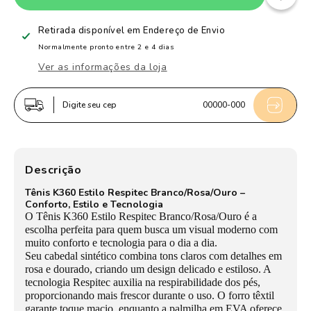
de
de
Tênis
Tênis
Retirada disponível em
Endereço de Envio
Infantil
Infantil
Normalmente pronto entre 2 e 4 dias
Menina
Menina
Ver as informações da loja
Kidy
Kidy
K360
K360
Digite seu cep
00000-000
Respitec
Respitec
Branco
Branco
com
com
Rosa
Rosa
Descrição
e
e
Tênis K360 Estilo Respitec Branco/Rosa/Ouro –
Ouro
Ouro
Conforto, Estilo e Tecnologia
Tecnologia
Tecnologia
O Tênis K360 Estilo Respitec Branco/Rosa/Ouro é a
e
e
escolha perfeita para quem busca um visual moderno com
muito conforto e tecnologia para o dia a dia.
Estilo
Estilo
Seu cabedal sintético combina tons claros com detalhes em
rosa e dourado, criando um design delicado e estiloso. A
tecnologia Respitec auxilia na respirabilidade dos pés,
proporcionando mais frescor durante o uso. O forro têxtil
garante toque macio, enquanto a palmilha em EVA oferece