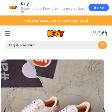
Pular
Kidy
para o
Baixe
Baixe o App Kidy e tenha novidades.
conteúdo
🧡
Volta às aulas com estilo e conforto!
Lista
Fazer
de
Carrinho
login
desejos
Pular para
as
informações
do produto