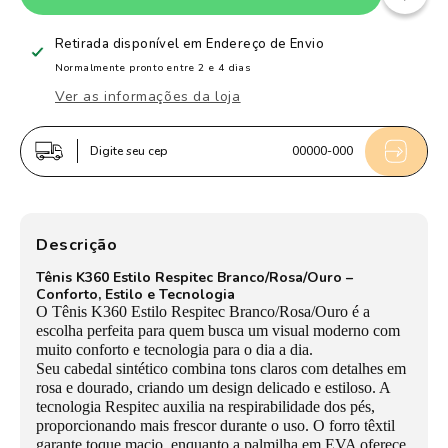
de
de
Tênis
Tênis
Retirada disponível em
Endereço de Envio
Infantil
Infantil
Normalmente pronto entre 2 e 4 dias
Menina
Menina
Ver as informações da loja
Kidy
Kidy
K360
K360
Digite seu cep
00000-000
Respitec
Respitec
Branco
Branco
com
com
Rosa
Rosa
Descrição
e
e
Tênis K360 Estilo Respitec Branco/Rosa/Ouro –
Ouro
Ouro
Conforto, Estilo e Tecnologia
Tecnologia
Tecnologia
O Tênis K360 Estilo Respitec Branco/Rosa/Ouro é a
e
e
escolha perfeita para quem busca um visual moderno com
muito conforto e tecnologia para o dia a dia.
Estilo
Estilo
Seu cabedal sintético combina tons claros com detalhes em
rosa e dourado, criando um design delicado e estiloso. A
tecnologia Respitec auxilia na respirabilidade dos pés,
proporcionando mais frescor durante o uso. O forro têxtil
garante toque macio, enquanto a palmilha em EVA oferece