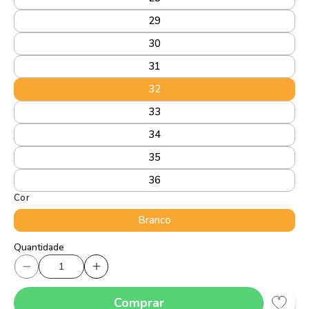
29
30
31
32
33
34
35
36
Cor
Branco
Quantidade
Quantidade
Diminuir
Aumentar
a
a
Comprar
quantidade
quantidade