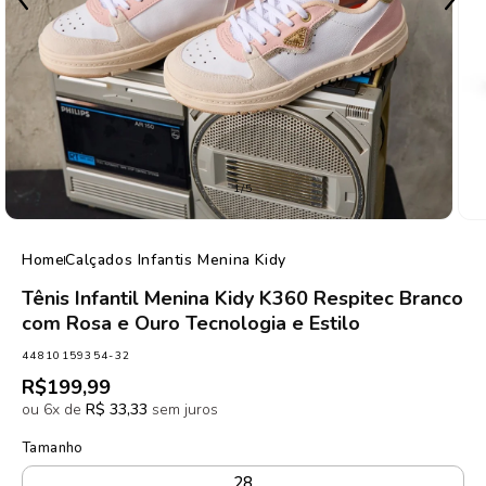
de
1
/
5
Home
Calçados Infantis Menina Kidy
Tênis Infantil Menina Kidy K360 Respitec Branco
com Rosa e Ouro Tecnologia e Estilo
SKU:
44810159354-32
Preço
R$199,99
normal
ou 6x de
R$ 33,33
sem juros
Tamanho
28