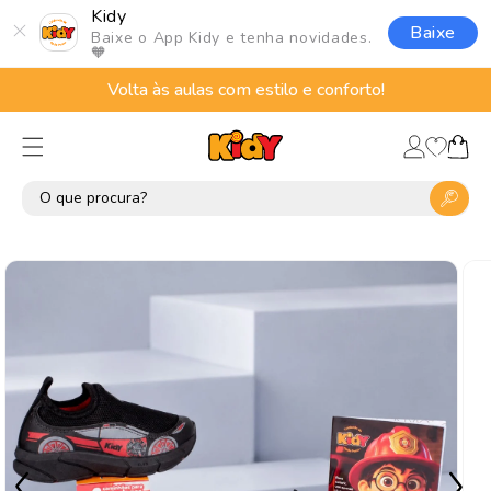
Pular
Kidy
para o
Baixe
Baixe o App Kidy e tenha novidades.
conteúdo
🧡
Volta às aulas com estilo e conforto!
Lista
Fazer
de
Carrinho
login
desejos
Pular para
as
informações
do produto