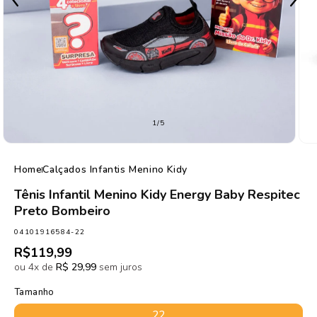
de
1
/
5
Home
Calçados Infantis Menino Kidy
Tênis Infantil Menino Kidy Energy Baby Respitec
Preto Bombeiro
SKU:
04101916584-22
Preço
R$119,99
normal
ou 4x de
R$ 29,99
sem juros
Tamanho
22