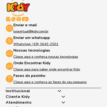
Enviar e-mail
lojavirtual@kidy.com.br
Enviar um whatsapp
WhatsApp: (18) 3643-2501
Nossas tecnologias
Clique aqui e conheça nossas tecnologias
Onde Encontrar Kidy
Clique aqui para saber onde encontrar Kidy
Fases do pezinho
Clique aqui e conheça as fases do seu pequeno
Institucional
Cliente Kidy
Quem somos
Atendimento
Nossas Tecnologias
Minha Conta