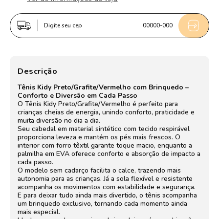
Kidy
Kidy
Energy
Energy
Digite seu cep
00000-000
Baby
Baby
Respitec
Respitec
Preto
Preto
Bombeiro
Bombeiro
Descrição
Tênis Kidy Preto/Grafite/Vermelho com Brinquedo –
Conforto e Diversão em Cada Passo
O Tênis Kidy Preto/Grafite/Vermelho é perfeito para
crianças cheias de energia, unindo conforto, praticidade e
muita diversão no dia a dia.
Seu cabedal em material sintético com tecido respirável
proporciona leveza e mantém os pés mais frescos. O
interior com forro têxtil garante toque macio, enquanto a
palmilha em EVA oferece conforto e absorção de impacto a
cada passo.
O modelo sem cadarço facilita o calce, trazendo mais
autonomia para as crianças. Já a sola flexível e resistente
acompanha os movimentos com estabilidade e segurança.
E para deixar tudo ainda mais divertido, o tênis acompanha
um brinquedo exclusivo, tornando cada momento ainda
mais especial.