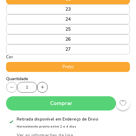
23
24
25
26
27
Cor
Preto
Quantidade
Quantidade
Diminuir
Aumentar
a
a
Comprar
quantidade
quantidade
de
de
Tênis
Tênis
Retirada disponível em
Endereço de Envio
Infantil
Infantil
Normalmente pronto entre 2 e 4 dias
Menino
Menino
Ver as informações da loja